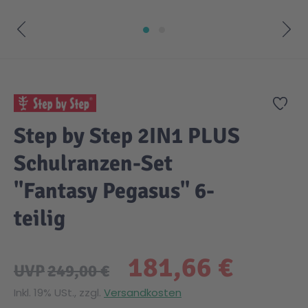
Zum Anfang der Bildgalerie springen
Zur
Step by Step 2IN1 PLUS
Schulranzen-Set
"Fantasy Pegasus" 6-
teilig
181,66 €
UVP
249,00 €
Inkl. 19% USt., zzgl.
Versandkosten