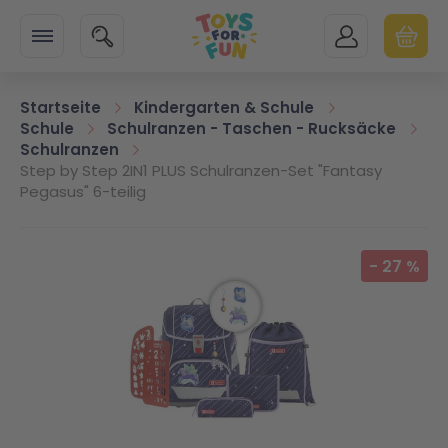
Zur Startseite
SUCHE
MEIN KONTO
WARENK
Minicart
Startseite
Kindergarten & Schule
Schule
Schulranzen - Taschen - Rucksäcke
Schulranzen
Step by Step 2IN1 PLUS Schulranzen-Set "Fantasy
Pegasus" 6-teilig
Zum Ende der Bildgalerie springen
-
27
%