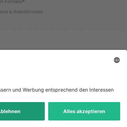
an Families®
ine & Rabattcodes
jeweiligen
lten