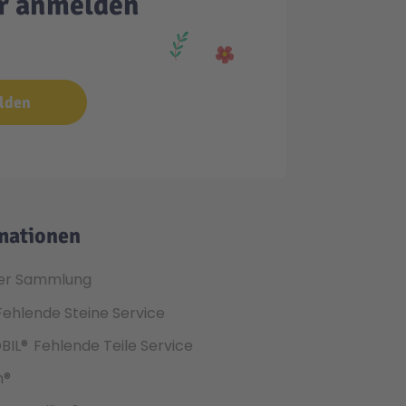
er anmelden
lden
mationen
er Sammlung
Fehlende Steine Service
BIL®
Fehlende Teile Service
h®