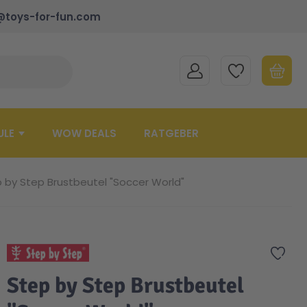
@toys-for-fun.com
MEIN KONTO
MEINE WUNSCHLISTE
WARENK
Suche schließen
Minicart
ULE
WOW DEALS
RATGEBER
 by Step Brustbeutel "Soccer World"
Zur 
Step by Step Brustbeutel