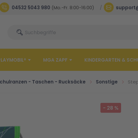
04532 5043 980
(Mo.-Fr. 8:00-16:00)
support
Suche
Suche
PLAYMOBIL®
MGA ZAPF
KINDERGARTEN & SCH
chulranzen - Taschen - Rucksäcke
Sonstige
Step
-
28
%