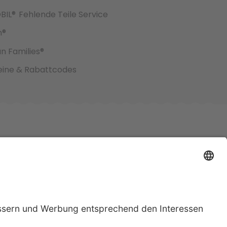
BIL®
Fehlende Teile Service
h®
an Families®
ine & Rabattcodes