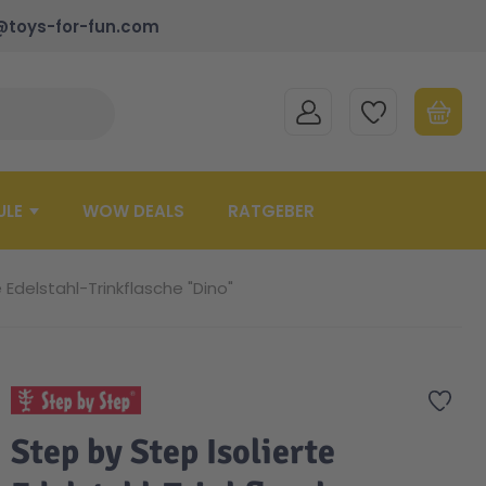
@toys-for-fun.com
MEIN KONTO
MEINE WUNSCHLISTE
WARENK
Suche schließen
Minicart
ULE
WOW DEALS
RATGEBER
 Edelstahl-Trinkflasche "Dino"
Zur 
Step by Step Isolierte