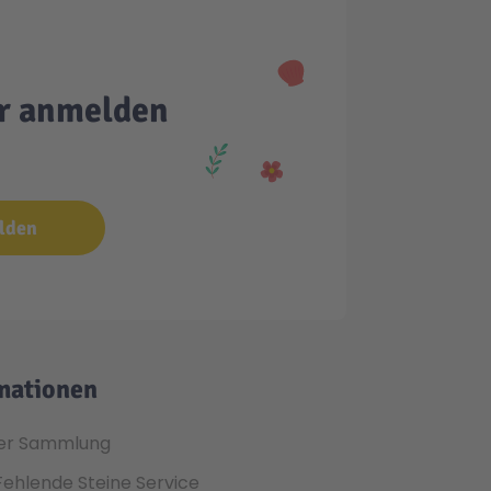
er anmelden
lden
mationen
er Sammlung
Fehlende Steine Service