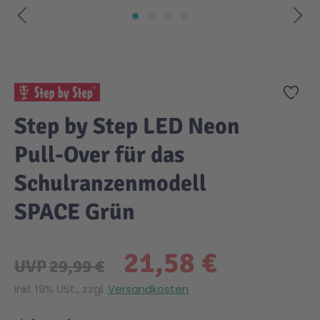
Zum Anfang der Bildgalerie springen
Zur
Step by Step LED Neon
Pull-Over für das
Schulranzenmodell
SPACE Grün
21,58 €
UVP
29,99 €
Inkl. 19% USt., zzgl.
Versandkosten