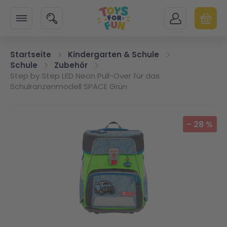
Zur Startseite
SUCHE
MEIN KONTO
WARENK
Minicart
Startseite
Kindergarten & Schule
Schule
Zubehör
Step by Step LED Neon Pull-Over für das
Schulranzenmodell SPACE Grün
Zum Ende der Bildgalerie springen
-
28
%