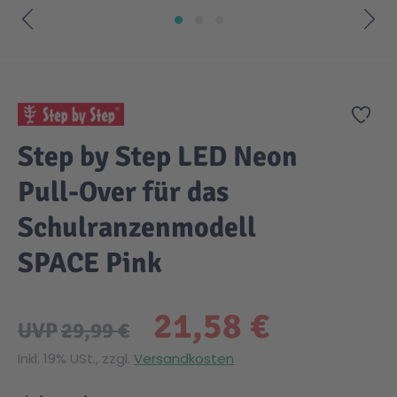
Zum Anfang der Bildgalerie springen
Zur
Step by Step LED Neon
Pull-Over für das
Schulranzenmodell
SPACE Pink
21,58 €
UVP
29,99 €
Inkl. 19% USt., zzgl.
Versandkosten