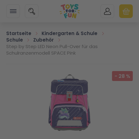
Zur Startseite
SUCHE
MEIN KONTO
WARENK
Minicart
Startseite
Kindergarten & Schule
Schule
Zubehör
Step by Step LED Neon Pull-Over für das
Schulranzenmodell SPACE Pink
Zum Ende der Bildgalerie springen
-
28
%