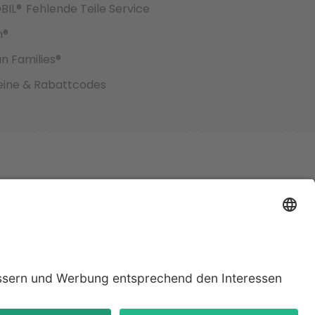
BIL®
Fehlende Teile Service
h®
an Families®
ine & Rabattcodes
jeweiligen