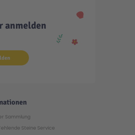
er anmelden
lden
mationen
er Sammlung
Fehlende Steine Service