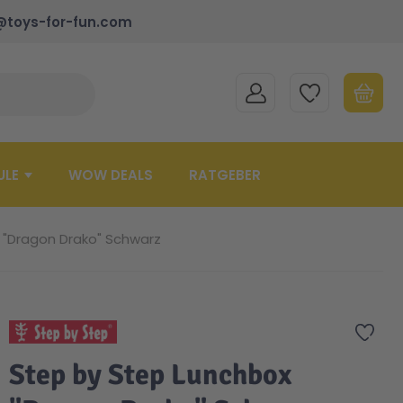
@toys-for-fun.com
MEIN KONTO
MEINE WUNSCHLISTE
WARENK
Suche schließen
Minicart
ULE
WOW DEALS
RATGEBER
 "Dragon Drako" Schwarz
Zur 
Step by Step Lunchbox