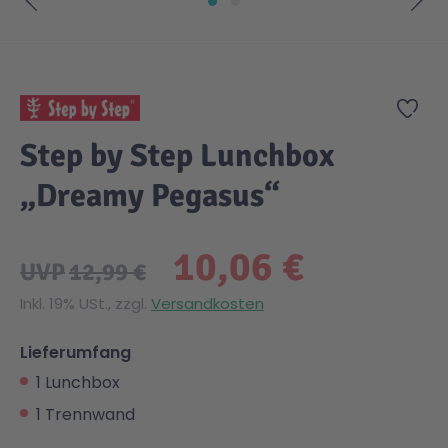
Zum Anfang der Bildgalerie springen
Zur
Step by Step Lunchbox
„Dreamy Pegasus“
10,06 €
UVP
12,99 €
Inkl. 19% USt., zzgl.
Versandkosten
Lieferumfang
1 Lunchbox
1 Trennwand