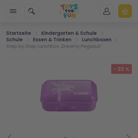
Zur Startseite
SUCHE
MEIN KONTO
WARENK
Minicart
Startseite
Kindergarten & Schule
Schule
Essen & Trinken
Lunchboxen
Step by Step Lunchbox „Dreamy Pegasus“
Zum Ende der Bildgalerie springen
-
23
%