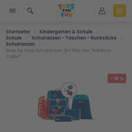
Zur Startseite
SUCHE
MEIN KONTO
WARENK
Minicart
Startseite
Kindergarten & Schule
Schule
Schulranzen - Taschen - Rucksäcke
Schulranzen
Step by Step Schulranzen 2in1 Plus Set "Rainbow
Colibri"
Zum Ende der Bildgalerie springen
-
18
%