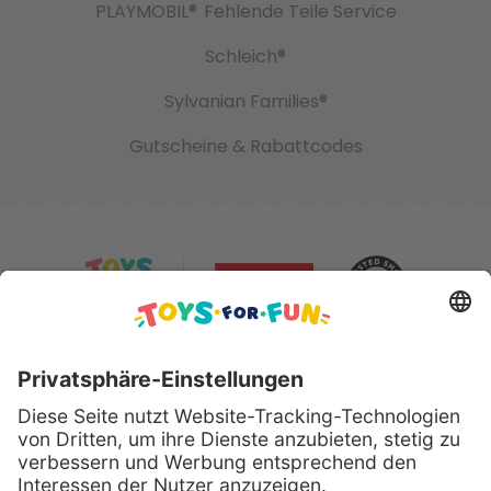
PLAYMOBIL®
Fehlende Teile Service
Schleich®
Sylvanian Families®
Gutscheine & Rabattcodes
Sicher bezahlen mit: