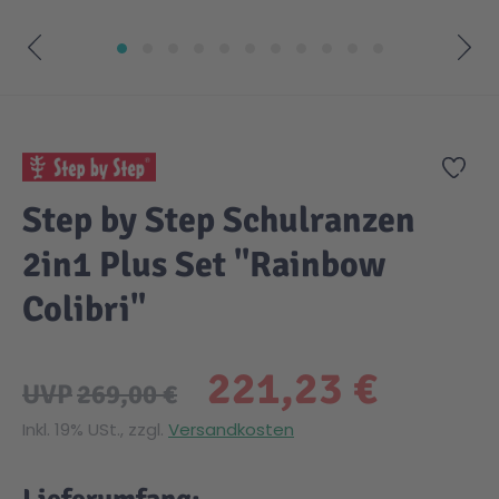
Zum Anfang der Bildgalerie springen
Zur
Step by Step Schulranzen
2in1 Plus Set "Rainbow
Colibri"
221,23 €
UVP
269,00 €
Inkl. 19% USt., zzgl.
Versandkosten