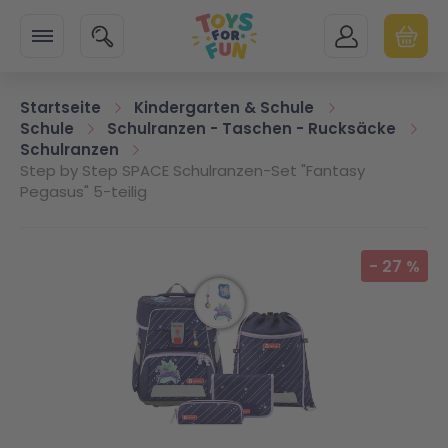
Zur Startseite
SUCHE
MEIN KONTO
WARENK
Minicart
Startseite
Kindergarten & Schule
Schule
Schulranzen - Taschen - Rucksäcke
Schulranzen
Step by Step SPACE Schulranzen-Set "Fantasy
Pegasus" 5-teilig
Zum Ende der Bildgalerie springen
-
27
%