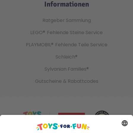
Informationen
Ratgeber Sammlung
LEGO®
Fehlende Steine Service
PLAYMOBIL®
Fehlende Teile Service
Schleich®
Sylvanian Families®
Gutscheine & Rabattcodes