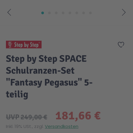
Zum Anfang der Bildgalerie springen
Zur
Step by Step SPACE
Schulranzen-Set
"Fantasy Pegasus" 5-
teilig
181,66 €
UVP
249,00 €
Inkl. 19% USt., zzgl.
Versandkosten