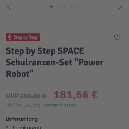
Zum Anfang der Bildgalerie springen
Zur
Step by Step SPACE
Schulranzen-Set "Power
Robot"
181,66 €
UVP
259,00 €
Inkl. 19% USt., zzgl.
Versandkosten
Lieferumfang
1 Schulranzen