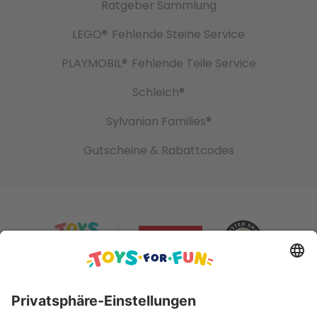
Ratgeber Sammlung
LEGO®
Fehlende Steine Service
PLAYMOBIL®
Fehlende Teile Service
Schleich®
Sylvanian Families®
Gutscheine & Rabattcodes
Sicher bezahlen mit: