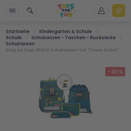
Zur Startseite
SUCHE
MEIN KONTO
WARENK
Minicart
Startseite
Kindergarten & Schule
Schule
Schulranzen - Taschen - Rucksäcke
Schulranzen
Step by Step SPACE Schulranzen-Set "Power Robot"
Zum Ende der Bildgalerie springen
-
30
%