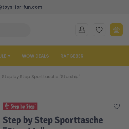
@toys-for-fun.com
MEIN KONTO
MEINE WUNSCHLISTE
WARENK
Suche schließen
Minicart
ULE
WOW DEALS
RATGEBER
Step by Step Sporttasche "Starship"
Zur 
Step by Step Sporttasche