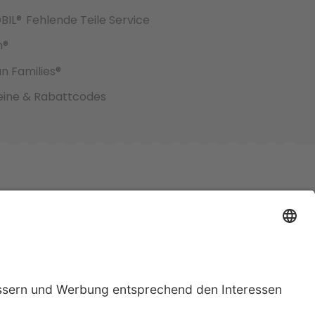
BIL®
Fehlende Teile Service
h®
an Families®
ine & Rabattcodes