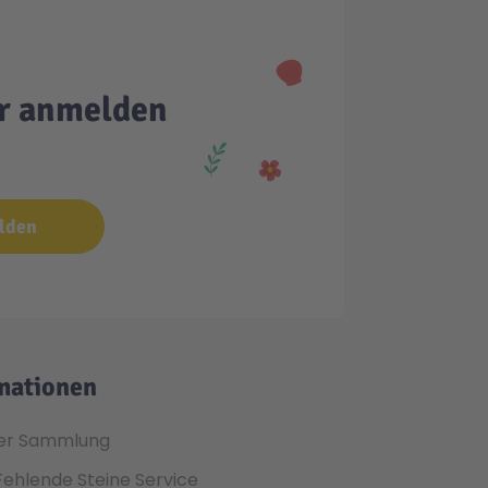
er anmelden
lden
mationen
er Sammlung
Fehlende Steine Service