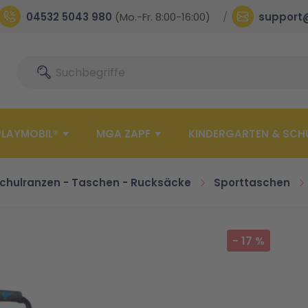
04532 5043 980
(Mo.-Fr. 8:00-16:00)
support
Suche
Suche
PLAYMOBIL®
MGA ZAPF
KINDERGARTEN & SCH
chulranzen - Taschen - Rucksäcke
Sporttaschen
-
17
%