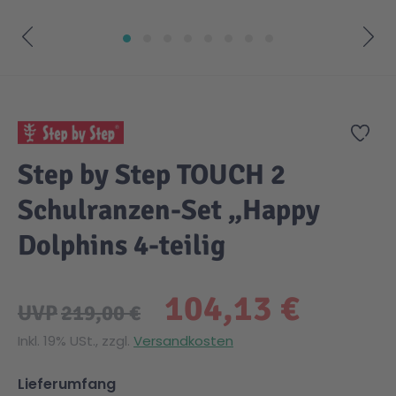
Zum Anfang der Bildgalerie springen
Zur
Step by Step TOUCH 2
Schulranzen-Set „Happy
Dolphins 4-teilig
104,13 €
UVP
219,00 €
Inkl. 19% USt., zzgl.
Versandkosten
Lieferumfang