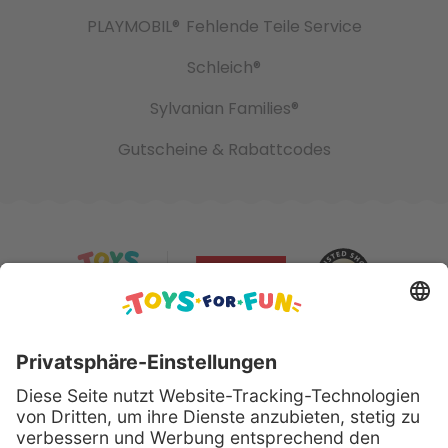
PLAYMOBIL®
Fehlende Teile Service
Schleich®
Sylvanian Families®
Gutscheine & Rabattcodes
Sicher bezahlen mit: