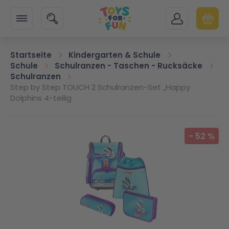
Zur Startseite
SUCHE
MEIN KONTO
WARENK
Minicart
Startseite
Kindergarten & Schule
Schule
Schulranzen - Taschen - Rucksäcke
Schulranzen
Step by Step TOUCH 2 Schulranzen-Set „Happy
Dolphins 4-teilig
Zum Ende der Bildgalerie springen
-
52
%