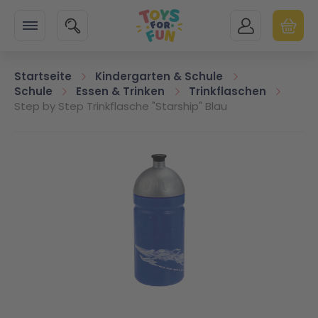
Zur Startseite
SUCHE
MEIN KONTO
WARENK
Minicart
Startseite
Kindergarten & Schule
Schule
Essen & Trinken
Trinkflaschen
Step by Step Trinkflasche "Starship" Blau
Zum Ende der Bildgalerie springen