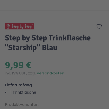
Zum Anfang der Bildgalerie springen
Zur
Step by Step Trinkflasche
"Starship" Blau
9,99 €
Inkl. 19% USt., zzgl.
Versandkosten
Lieferumfang
1 Trinkflasche
Produktvarianten