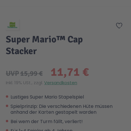
Zum Anfang der Bildgalerie springen
Gesundheit & Pflege
Kinder- & Jugendbücher
Kreativ Spielwaren
Creator
City Life
Zur
Sicherheit
Krimi / Thriller
Kuscheltiere
DC Comics™ Super Heroes
Country
Super Mario™ Cap
Stacker
Liebesromane
Puppen & Puppenzubehör
Disney
Fairies
11,71 €
Sachbücher / Wissen
Puzzle & Legespiele
DUPLO®
Family Fun
UVP
15,99 €
Inkl. 19% USt., zzgl.
Versandkosten
Zeit & Reise
Holzspielwaren
Friends
Figures
Lustiges Super Mario Stapelspiel
Spielprinzip: Die verschiedenen Hüte müssen
Elektronische Spielwaren
Jurassic World™
Fun Stars
anhand der Karten gestapelt warden
Bei wem der Turm fällt, verliert!
Kreativ
Harry Potter™
Heroes
Für 1-4 Spieler ab 4 Jahren