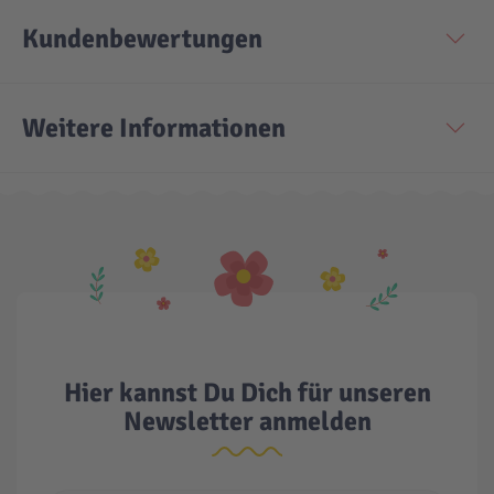
Kundenbewertungen
Technic
Spiel-Ei
Aktion
Weitere Informationen
Seltene Artikel
LEGO® Blumen
Hier kannst Du Dich für unseren
Newsletter anmelden