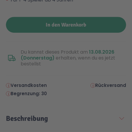
Malen & Zeichnen
Marvel™ Super Heroes
Knights
In den Warenkorb
Minecraft™
NOVELMORE
Minifiguren
Sports Action
Du kannst dieses Produkt am
13.08.2026
(Donnerstag)
erhalten, wenn du es jetzt
bestellst
NINJAGO®
VW
Versandkosten
Rückversand
Speed Champions
Wiltopia
Begrenzung: 30
Star Wars™
Aktion
Beschreibung
Super Mario
Cars