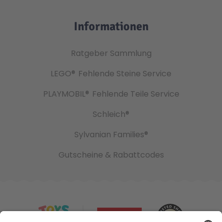
Informationen
Ratgeber Sammlung
LEGO®
Fehlende Steine Service
PLAYMOBIL®
Fehlende Teile Service
Schleich®
Sylvanian Families®
Gutscheine & Rabattcodes