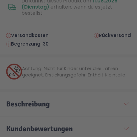
Du kannst dieses Produkt am
11.08.2026
(Dienstag)
erhalten, wenn du es jetzt
bestellst
Technic
Spiel-Ei
Aktion
Versandkosten
Rückversand
Begrenzung: 30
Seltene Artikel
Achtung! Nicht für Kinder unter drei Jahren
LEGO® Blumen
geeignet. Erstickungsgefahr. Enthält Kleinteile.
Beschreibung
Kundenbewertungen