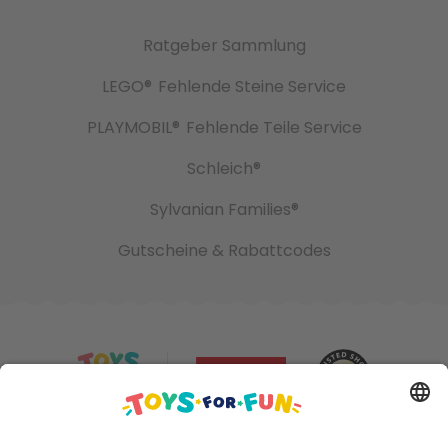
Ratgeber Sammlung
LEGO®
Fehlende Steine Service
PLAYMOBIL®
Fehlende Teile Service
Schleich®
Sylvanian Families®
Gutscheine & Rabattcodes