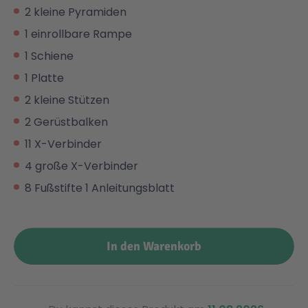
2 kleine Pyramiden
Malen & Zeichnen
Marvel™ Super Heroes
Knights
1 einrollbare Rampe
1 Schiene
Minecraft™
NOVELMORE
1 Platte
2 kleine Stützen
Minifiguren
Sports Action
2 Gerüstbalken
11 X-Verbinder
NINJAGO®
VW
4 große X-Verbinder
8 Fußstifte 1 Anleitungsblatt
Speed Champions
Wiltopia
In den Warenkorb
Star Wars™
Aktion
Super Mario
Cars