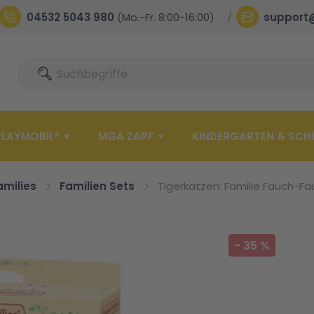
04532 5043 980
(Mo.-Fr. 8:00-16:00)
support
Suche
Suche
PLAYMOBIL®
MGA ZAPF
KINDERGARTEN & SCH
amilies
Familien Sets
Tigerkatzen: Familie Fauch-F
-
35
%