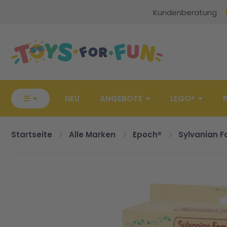
Kundenberatung
Zur Startseite
☰
NEU
ANGEBOTE
LEGO®
Startseite
Alle Marken
Epoch®
Sylvanian F
Zum Ende der Bildgalerie springen