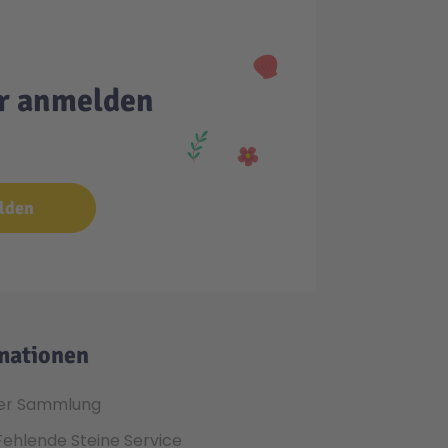
er anmelden
lden
mationen
er Sammlung
Fehlende Steine Service