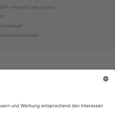
BIL®
Fehlende Teile Service
h®
an Families®
ine & Rabattcodes