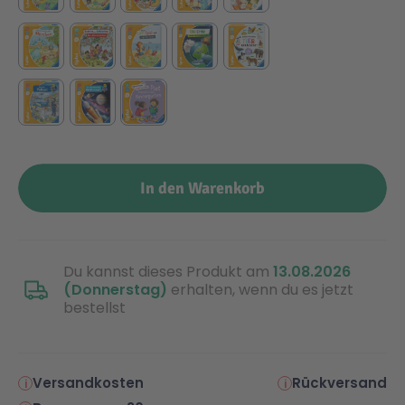
Technic
Spiel-Ei
Aktion
Seltene Artikel
In den Warenkorb
LEGO® Blumen
Du kannst dieses Produkt am
13.08.2026
(Donnerstag)
erhalten, wenn du es jetzt
bestellst
Versandkosten
Rückversand