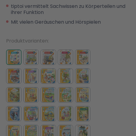
tiptoi vermittelt Sachwissen zu Körperteilen und
ihrer Funktion
Malen & Zeichnen
Marvel™ Super Heroes
Knights
Mit vielen Geräuschen und Hörspielen
Minecraft™
NOVELMORE
Produktvarianten
Minifiguren
Sports Action
NINJAGO®
VW
Speed Champions
Wiltopia
Star Wars™
Aktion
Super Mario
Cars