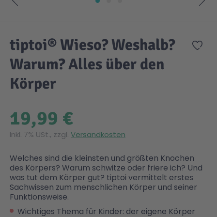
Zum Anfang der Bildgalerie springen
Gesundheit & Pflege
Kinder- & Jugendbücher
Kreativ Spielwaren
Creator
City Life
tiptoi® Wieso? Weshalb?
Zur
Sicherheit
Krimi / Thriller
Kuscheltiere
DC Comics™ Super Heroes
Country
Warum? Alles über den
Körper
Liebesromane
Puppen & Puppenzubehör
Disney
Fairies
19,99 €
Sachbücher / Wissen
Puzzle & Legespiele
DUPLO®
Family Fun
Inkl. 7% USt., zzgl.
Versandkosten
Zeit & Reise
Holzspielwaren
Friends
Figures
Welches sind die kleinsten und größten Knochen
des Körpers? Warum schwitze oder friere ich? Und
was tut dem Körper gut? tiptoi vermittelt erstes
Elektronische Spielwaren
Jurassic World™
Fun Stars
Sachwissen zum menschlichen Körper und seiner
Funktionsweise.
Kreativ
Harry Potter™
Heroes
Wichtiges Thema für Kinder: der eigene Körper