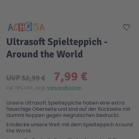
Zum Anfang der Bildgalerie springen
Zur
Ultrasoft Spielteppich -
Around the World
7,99 €
UVP
32,99 €
Inkl. 19% USt., zzgl.
Versandkosten
Unsere Ultrasoft Spielteppiche haben eine extra
flauschige Oberseite und sind auf der Rückseite mit
Gummi Noppen gegen wegrutschen bedruckt.
Entdecke unsere Welt mit dem Spielteppich Around
the World.