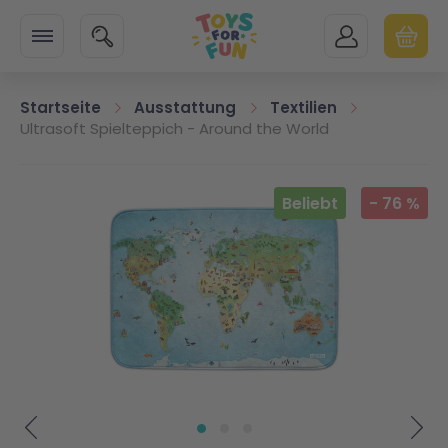
Zur Startseite
SUCHE
MEIN KONTO
WARENK
Minicart
Startseite
Ausstattung
Textilien
Ultrasoft Spielteppich - Around the World
Zum Ende der Bildgalerie springen
Beliebt
-
76
%