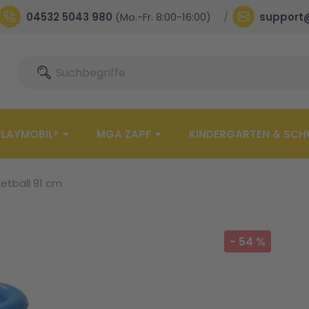
04532 5043 980
(Mo.-Fr. 8:00-16:00)
support
Suche
Suche
PLAYMOBIL®
MGA ZAPF
KINDERGARTEN & SCH
etball 91 cm
-
54
%