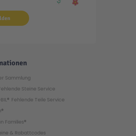
lden
mationen
er Sammlung
Fehlende Steine Service
BIL®
Fehlende Teile Service
h®
an Families®
ine & Rabattcodes