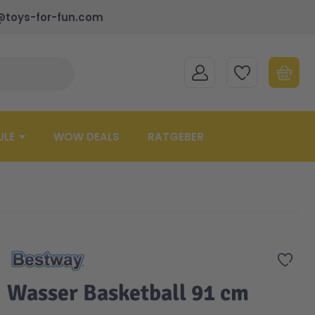
@toys-for-fun.com
MEIN KONTO
MEINE WUNSCHLISTE
WARENK
Suche schließen
Minicart
ULE
WOW DEALS
RATGEBER
Zur 
Wasser Basketball 91 cm