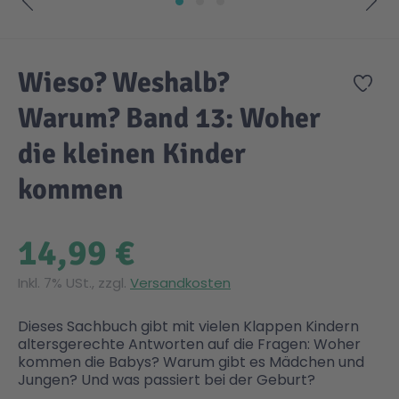
Zum Anfang der Bildgalerie springen
Gesundheit & Pflege
Kinder- & Jugendbücher
Kreativ Spielwaren
Creator
City Life
Wieso? Weshalb?
Zur
Sicherheit
Krimi / Thriller
Kuscheltiere
DC Comics™ Super Heroes
Country
Warum? Band 13: Woher
die kleinen Kinder
Liebesromane
Puppen & Puppenzubehör
Disney
Fairies
kommen
Sachbücher / Wissen
Puzzle & Legespiele
DUPLO®
Family Fun
14,99 €
Zeit & Reise
Holzspielwaren
Friends
Figures
Inkl. 7% USt., zzgl.
Versandkosten
Dieses Sachbuch gibt mit vielen Klappen Kindern
Elektronische Spielwaren
Jurassic World™
Fun Stars
altersgerechte Antworten auf die Fragen: Woher
kommen die Babys? Warum gibt es Mädchen und
Jungen? Und was passiert bei der Geburt?
Kreativ
Harry Potter™
Heroes