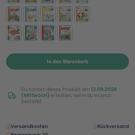
Technic
Spiel-Ei
Aktion
Seltene Artikel
In den Warenkorb
LEGO® Blumen
Du kannst dieses Produkt am
12.08.2026
(Mittwoch)
erhalten, wenn du es jetzt
bestellst
Versandkosten
Rückversand
Begrenzung: 30