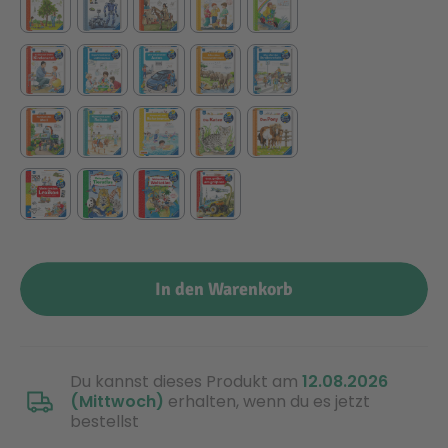
Technic
Spiel-Ei
Aktion
Seltene Artikel
LEGO® Blumen
In den Warenkorb
Du kannst dieses Produkt am
12.08.2026
(Mittwoch)
erhalten, wenn du es jetzt
bestellst