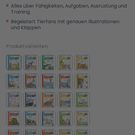
Alles über Fähigkeiten, Aufgaben, Ausrüstung und
Training
Malen & Zeichnen
Marvel™ Super Heroes
Knights
Begeistert Tierfans mit genauen Illustrationen
und Klappen
Minecraft™
NOVELMORE
Produktvarianten
Minifiguren
Sports Action
NINJAGO®
VW
Speed Champions
Wiltopia
Star Wars™
Aktion
Super Mario
Cars