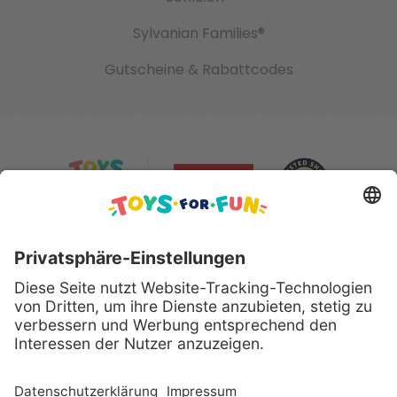
Sylvanian Families®
Gutscheine & Rabattcodes
Sicher bezahlen mit: