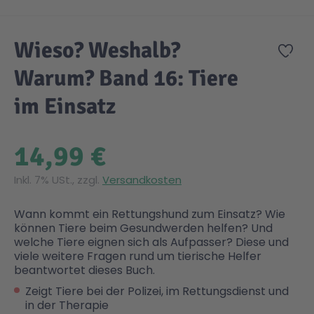
Zum Anfang der Bildgalerie springen
Gesundheit & Pflege
Kinder- & Jugendbücher
Kreativ Spielwaren
Creator
City Life
Wieso? Weshalb?
Zur
Warum? Band 16: Tiere
Sicherheit
Krimi / Thriller
Kuscheltiere
DC Comics™ Super Heroes
Country
im Einsatz
Liebesromane
Puppen & Puppenzubehör
Disney
Fairies
14,99 €
Sachbücher / Wissen
Puzzle & Legespiele
DUPLO®
Family Fun
Inkl. 7% USt., zzgl.
Versandkosten
Zeit & Reise
Holzspielwaren
Friends
Figures
Wann kommt ein Rettungshund zum Einsatz? Wie
können Tiere beim Gesundwerden helfen? Und
welche Tiere eignen sich als Aufpasser? Diese und
viele weitere Fragen rund um tierische Helfer
Elektronische Spielwaren
Jurassic World™
Fun Stars
beantwortet dieses Buch.
Zeigt Tiere bei der Polizei, im Rettungsdienst und
Kreativ
Harry Potter™
Heroes
in der Therapie