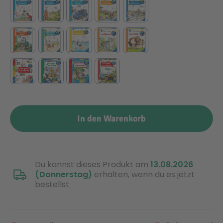
Technic
Spiel-Ei
Aktion
Seltene Artikel
In den Warenkorb
LEGO® Blumen
Du kannst dieses Produkt am
13.08.2026
(Donnerstag)
erhalten, wenn du es jetzt
bestellst