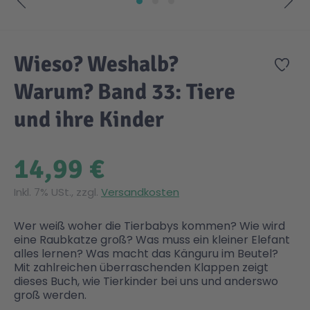
Zum Anfang der Bildgalerie springen
Gesundheit & Pflege
Kinder- & Jugendbücher
Kreativ Spielwaren
Creator
City Life
Wieso? Weshalb?
Zur
Sicherheit
Krimi / Thriller
Kuscheltiere
DC Comics™ Super Heroes
Country
Warum? Band 33: Tiere
und ihre Kinder
Liebesromane
Puppen & Puppenzubehör
Disney
Fairies
14,99 €
Sachbücher / Wissen
Puzzle & Legespiele
DUPLO®
Family Fun
Inkl. 7% USt., zzgl.
Versandkosten
Zeit & Reise
Holzspielwaren
Friends
Figures
Wer weiß woher die Tierbabys kommen? Wie wird
eine Raubkatze groß? Was muss ein kleiner Elefant
alles lernen? Was macht das Känguru im Beutel?
Elektronische Spielwaren
Jurassic World™
Fun Stars
Mit zahlreichen überraschenden Klappen zeigt
dieses Buch, wie Tierkinder bei uns und anderswo
groß werden.
Kreativ
Harry Potter™
Heroes