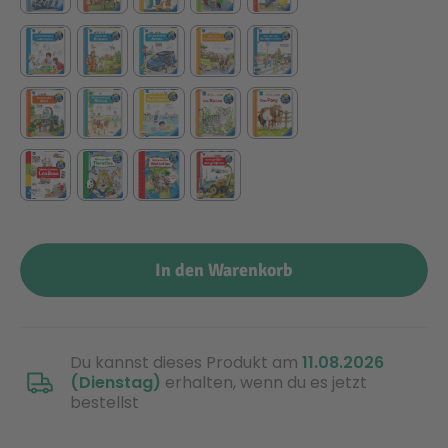
Technic
Spiel-Ei
Aktion
Seltene Artikel
LEGO® Blumen
In den Warenkorb
Du kannst dieses Produkt am
11.08.2026
(Dienstag)
erhalten, wenn du es jetzt
bestellst