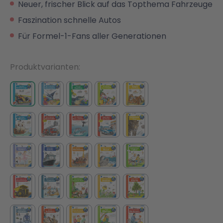
Neuer, frischer Blick auf das Topthema Fahrzeuge
Faszination schnelle Autos
Malen & Zeichnen
Marvel™ Super Heroes
Knights
Für Formel-1-Fans aller Generationen
Minecraft™
NOVELMORE
Produktvarianten
Minifiguren
Sports Action
NINJAGO®
VW
Speed Champions
Wiltopia
Star Wars™
Aktion
Super Mario
Cars