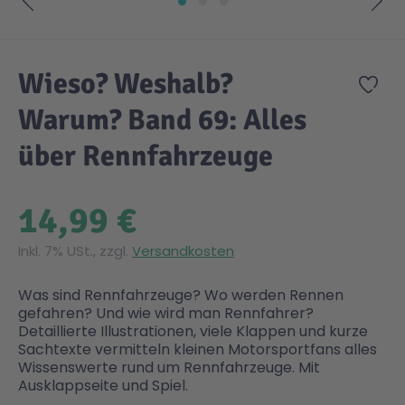
Zum Anfang der Bildgalerie springen
Gesundheit & Pflege
Kinder- & Jugendbücher
Kreativ Spielwaren
Creator
City Life
Wieso? Weshalb?
Zur
Sicherheit
Krimi / Thriller
Kuscheltiere
DC Comics™ Super Heroes
Country
Warum? Band 69: Alles
über Rennfahrzeuge
Liebesromane
Puppen & Puppenzubehör
Disney
Fairies
14,99 €
Sachbücher / Wissen
Puzzle & Legespiele
DUPLO®
Family Fun
Inkl. 7% USt., zzgl.
Versandkosten
Zeit & Reise
Holzspielwaren
Friends
Figures
Was sind Rennfahrzeuge? Wo werden Rennen
gefahren? Und wie wird man Rennfahrer?
Detaillierte Illustrationen, viele Klappen und kurze
Elektronische Spielwaren
Jurassic World™
Fun Stars
Sachtexte vermitteln kleinen Motorsportfans alles
Wissenswerte rund um Rennfahrzeuge. Mit
Ausklappseite und Spiel.
Kreativ
Harry Potter™
Heroes