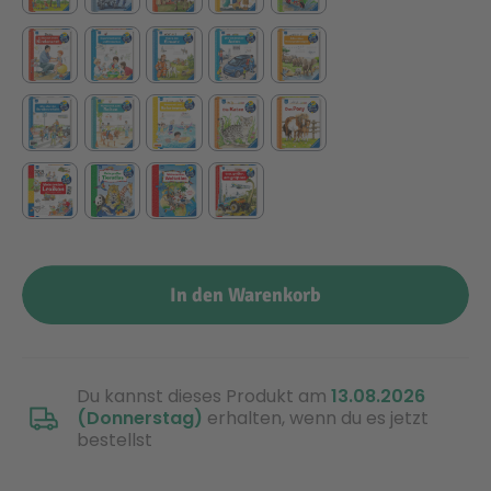
Technic
Spiel-Ei
Aktion
Seltene Artikel
LEGO® Blumen
In den Warenkorb
Du kannst dieses Produkt am
13.08.2026
(Donnerstag)
erhalten, wenn du es jetzt
bestellst