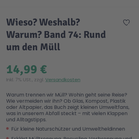
Zum Anfang der Bildgalerie springen
Gesundheit & Pflege
Kinder- & Jugendbücher
Kreativ Spielwaren
Creator
City Life
Wieso? Weshalb?
Zur
Warum? Band 74: Rund
Sicherheit
Krimi / Thriller
Kuscheltiere
DC Comics™ Super Heroes
Country
um den Müll
Liebesromane
Puppen & Puppenzubehör
Disney
Fairies
14,99 €
Sachbücher / Wissen
Puzzle & Legespiele
DUPLO®
Family Fun
Inkl. 7% USt., zzgl.
Versandkosten
Zeit & Reise
Holzspielwaren
Friends
Figures
Warum trennen wir Müll? Wohin geht seine Reise?
Wie vermeiden wir ihn? Ob Glas, Kompost, Plastik
oder Altpapier, das Buch zeigt kleinen Umweltfans,
was in unserem Abfall steckt – mit vielen Klappen
Elektronische Spielwaren
Jurassic World™
Fun Stars
und Alltagstipps.
Für kleine Naturschützer und Umweltheldinnen
Kreativ
Harry Potter™
Heroes
Erklärt Mülltrennung, Recycling, Verbrennung und