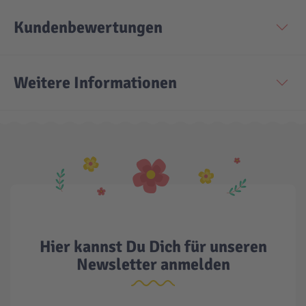
Kundenbewertungen
Technic
Spiel-Ei
Aktion
Weitere Informationen
Seltene Artikel
LEGO® Blumen
Hier kannst Du Dich für unseren
Newsletter anmelden