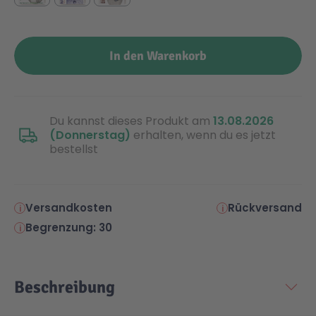
Malen & Zeichnen
Marvel™ Super Heroes
Knights
In den Warenkorb
Minecraft™
NOVELMORE
Du kannst dieses Produkt am
13.08.2026
Minifiguren
Sports Action
(Donnerstag)
erhalten, wenn du es jetzt
bestellst
NINJAGO®
VW
Versandkosten
Rückversand
Speed Champions
Wiltopia
Begrenzung: 30
Star Wars™
Aktion
Beschreibung
Super Mario
Cars