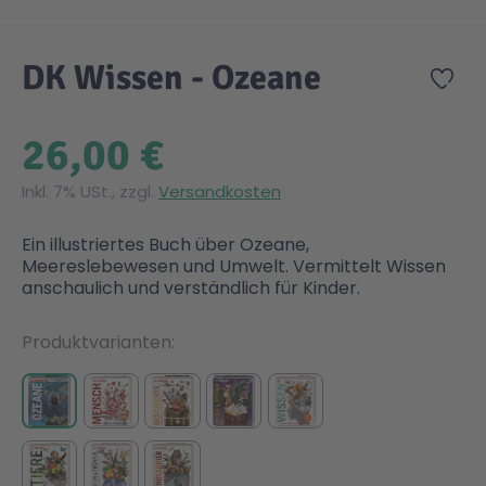
Zum Anfang der Bildgalerie springen
Gesundheit & Pflege
Kinder- & Jugendbücher
Kreativ Spielwaren
Creator
City Life
DK Wissen - Ozeane
Zur
Sicherheit
Krimi / Thriller
Kuscheltiere
DC Comics™ Super Heroes
Country
26,00 €
Liebesromane
Puppen & Puppenzubehör
Disney
Fairies
Inkl. 7% USt., zzgl.
Versandkosten
Ein illustriertes Buch über Ozeane,
Sachbücher / Wissen
Puzzle & Legespiele
DUPLO®
Family Fun
Meereslebewesen und Umwelt. Vermittelt Wissen
anschaulich und verständlich für Kinder.
Zeit & Reise
Holzspielwaren
Friends
Figures
Produktvarianten
Elektronische Spielwaren
Jurassic World™
Fun Stars
Kreativ
Harry Potter™
Heroes