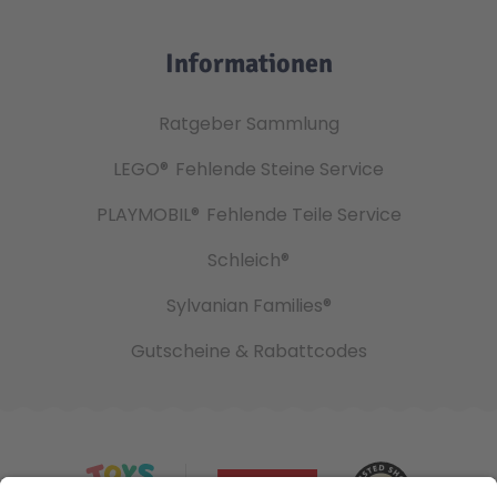
Informationen
Ratgeber Sammlung
LEGO®
Fehlende Steine Service
PLAYMOBIL®
Fehlende Teile Service
Schleich®
Sylvanian Families®
Gutscheine & Rabattcodes