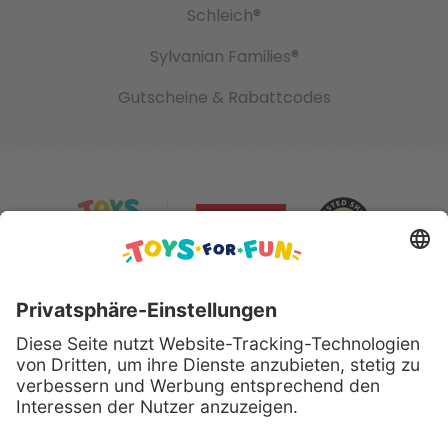
Schleich®
Sylvanian Families®
Gutscheine & Rabattcodes
Sicher bezahlen mit: