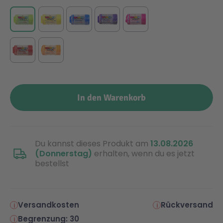
Malen & Zeichnen
Marvel™ Super Heroes
Knights
Minecraft™
NOVELMORE
Minifiguren
Sports Action
In den Warenkorb
NINJAGO®
VW
Du kannst dieses Produkt am
13.08.2026
Speed Champions
Wiltopia
(Donnerstag)
erhalten, wenn du es jetzt
bestellst
Star Wars™
Aktion
Versandkosten
Rückversand
Super Mario
Cars
Begrenzung: 30