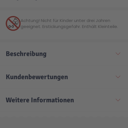
Technic
Spiel-Ei
Achtung! Nicht für Kinder unter drei Jahren
geeignet. Erstickungsgefahr. Enthält Kleinteile.
Aktion
Seltene Artikel
Beschreibung
LEGO® Blumen
Kundenbewertungen
Weitere Informationen