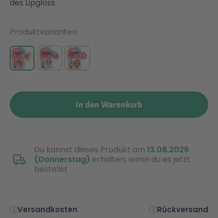
des Lipgloss.
Malen & Zeichnen
Marvel™ Super Heroes
Knights
Produktvarianten
Minecraft™
NOVELMORE
Minifiguren
Sports Action
In den Warenkorb
NINJAGO®
VW
Speed Champions
Wiltopia
Du kannst dieses Produkt am
13.08.2026
(Donnerstag)
erhalten, wenn du es jetzt
bestellst
Star Wars™
Aktion
Super Mario
Cars
Versandkosten
Rückversand