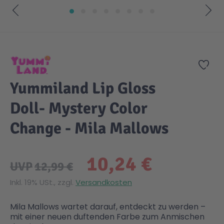
Gesundheit & Pflege
Kinder- & Jugendbücher
Kreativ Spielwaren
Creator
City Life
Zum Anfang der Bildgalerie springen
Sicherheit
Krimi / Thriller
Kuscheltiere
DC Comics™ Super Heroes
Country
Zur
Yummiland Lip Gloss
Liebesromane
Puppen & Puppenzubehör
Disney
Fairies
Doll- Mystery Color
Sachbücher / Wissen
Puzzle & Legespiele
DUPLO®
Family Fun
Change - Mila Mallows
Zeit & Reise
Holzspielwaren
Friends
Figures
10,24 €
UVP
12,99 €
Inkl. 19% USt., zzgl.
Versandkosten
Elektronische Spielwaren
Jurassic World™
Fun Stars
Mila Mallows wartet darauf, entdeckt zu werden –
Kreativ
Harry Potter™
Heroes
mit einer neuen duftenden Farbe zum Anmischen