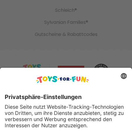
Schleich®
Sylvanian Families®
Gutscheine & Rabattcodes
Sicher bezahlen mit: