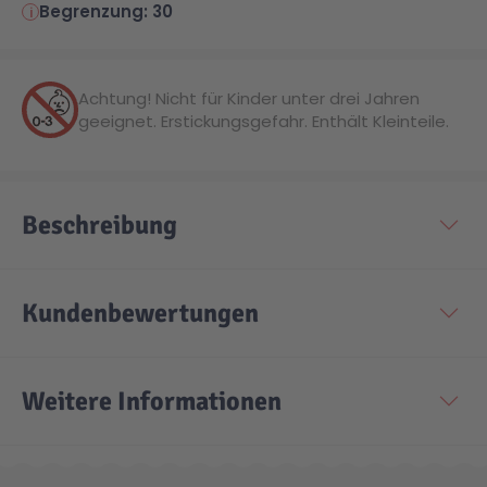
Begrenzung: 30
Technic
Spiel-Ei
Achtung! Nicht für Kinder unter drei Jahren
Aktion
geeignet. Erstickungsgefahr. Enthält Kleinteile.
Seltene Artikel
Beschreibung
LEGO® Blumen
Kundenbewertungen
Weitere Informationen