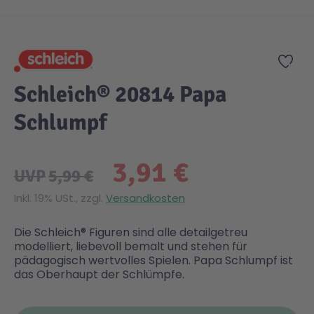
Zum Anfang der Bildgalerie springen
Gesundheit & Pflege
Kinder- & Jugendbücher
Kreativ Spielwaren
Creator
City Life
Zur
Sicherheit
Krimi / Thriller
Kuscheltiere
DC Comics™ Super Heroes
Country
Schleich® 20814 Papa
Schlumpf
Liebesromane
Puppen & Puppenzubehör
Disney
Fairies
3,91 €
Sachbücher / Wissen
Puzzle & Legespiele
DUPLO®
Family Fun
UVP
5,99 €
Inkl. 19% USt., zzgl.
Versandkosten
Zeit & Reise
Holzspielwaren
Friends
Figures
Die Schleich® Figuren sind alle detailgetreu
modelliert, liebevoll bemalt und stehen für
Elektronische Spielwaren
Jurassic World™
Fun Stars
pädagogisch wertvolles Spielen. Papa Schlumpf ist
das Oberhaupt der Schlümpfe.
Kreativ
Harry Potter™
Heroes