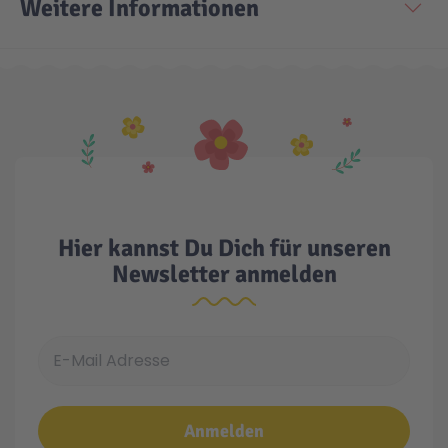
Weitere Informationen
Technic
Spiel-Ei
Aktion
Seltene Artikel
LEGO® Blumen
Hier kannst Du Dich für unseren
Newsletter anmelden
E-Mail Adresse
Anmelden