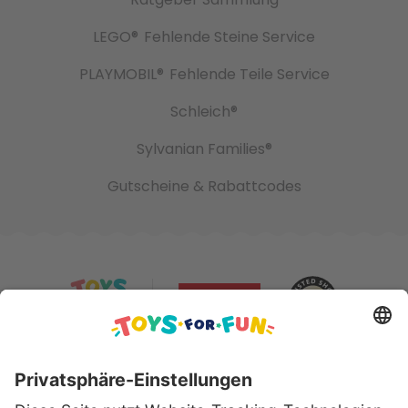
LEGO®
Fehlende Steine Service
PLAYMOBIL®
Fehlende Teile Service
Schleich®
Sylvanian Families®
Gutscheine & Rabattcodes
Sicher bezahlen mit: