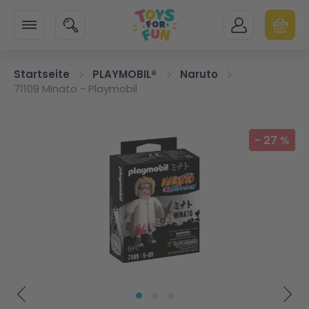
Zur Startseite
SUCHE
MEIN KONTO
WARENK
Minicart
Startseite
PLAYMOBIL®
Naruto
71109 Minato - Playmobil
Zum Ende der Bildgalerie springen
-
27
%