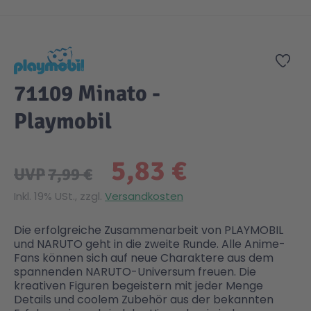
Zum Anfang der Bildgalerie springen
Zur
71109 Minato -
Playmobil
5,83 €
UVP
7,99 €
Inkl. 19% USt., zzgl.
Versandkosten
Die erfolgreiche Zusammenarbeit von PLAYMOBIL
und NARUTO geht in die zweite Runde. Alle Anime-
Fans können sich auf neue Charaktere aus dem
spannenden NARUTO-Universum freuen. Die
kreativen Figuren begeistern mit jeder Menge
Details und coolem Zubehör aus der bekannten