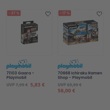
Beliebt
-
27
%
-
17
%
Zur Wunschliste hinzufügen
Zur 
71103 Gaara -
70668 Ichiraku Ramen
Playmobil
Shop - Playmobil
5,83 €
UVP
7,99 €
UVP
69,99 €
58,00 €