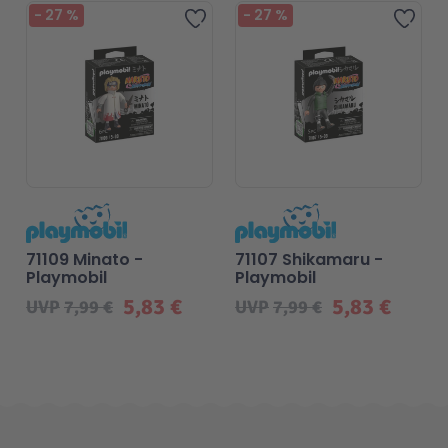
Beliebt
-
27
%
-
27
%
Zur Wunschliste hinzufügen
Zur 
71109 Minato -
71107 Shikamaru -
Playmobil
Playmobil
5,83 €
5,83 €
UVP
7,99 €
UVP
7,99 €