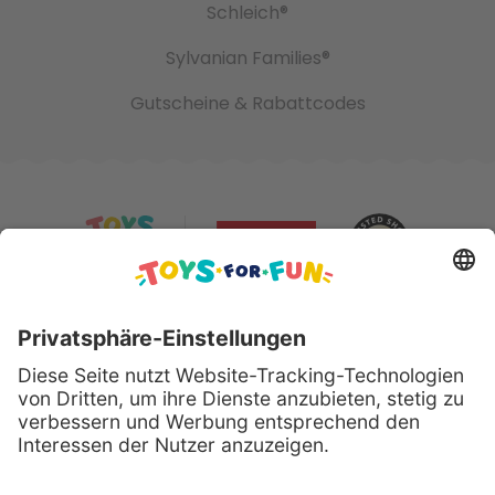
Schleich®
Sylvanian Families®
Gutscheine & Rabattcodes
Sicher bezahlen mit: