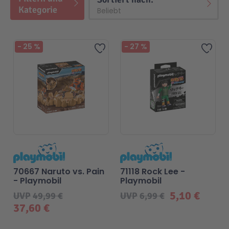
Kategorie
Beliebt
-
25
%
-
27
%
Zur Wunschliste hinzufügen
Zur 
70667 Naruto vs. Pain
71118 Rock Lee -
- Playmobil
Playmobil
5,10 €
UVP
49,99 €
UVP
6,99 €
37,60 €