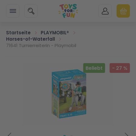
Zur Startseite
SUCHE
MEIN KONTO
WARENK
Minicart
Startseite
PLAYMOBIL®
Horses-of-Waterfall
71641 Turnierreiterin - Playmobil
Zum Ende der Bildgalerie springen
Beliebt
-
27
%