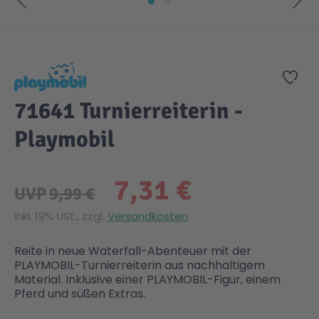
Zum Anfang der Bildgalerie springen
Zur
71641 Turnierreiterin -
Playmobil
7,31 €
UVP
9,99 €
Inkl. 19% USt., zzgl.
Versandkosten
Reite in neue Waterfall-Abenteuer mit der
PLAYMOBIL-Turnierreiterin aus nachhaltigem
Material. Inklusive einer PLAYMOBIL-Figur, einem
Pferd und süßen Extras.