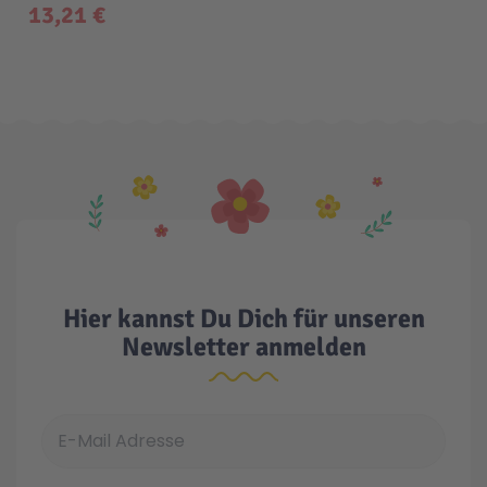
13,21 €
Technic
Spiel-Ei
Aktion
Seltene Artikel
LEGO® Blumen
Hier kannst Du Dich für unseren
Newsletter anmelden
E-Mail Adresse