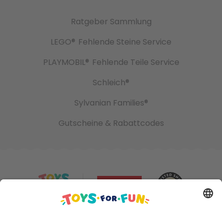
Ratgeber Sammlung
LEGO®
Fehlende Steine Service
PLAYMOBIL®
Fehlende Teile Service
Schleich®
Sylvanian Families®
Gutscheine & Rabattcodes