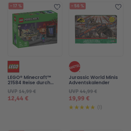
-
17
%
-
56
%
Zur Wunschliste hinzufü
Zur
LEGO® Minecraft™
Jurassic World Minis
21584 Reise durch
Adventskalender
Nether und Endportal
UVP
14,99 €
UVP
44,99 €
12,44 €
19,99 €
1