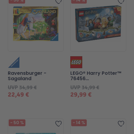
-
36
%
-
14
%
Zur Wunschliste hinzufü
Zur
Ravensburger -
LEGO® Harry Potter™
Sagaland
76456
Adventskalender 2025
UVP
34,99 €
UVP
34,99 €
22,49 €
29,99 €
Beliebt
-
50
%
-
14
%
Zur Wunschliste hinzufü
Zur