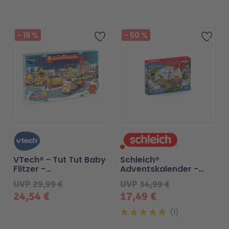
Beliebt
-
18
%
-
50
%
Zur Wunschliste hinzufü
Zur
VTech® - Tut Tut Baby
Schleich®
Flitzer -
Adventskalender -
Adventskalender 2024
Dinosaurs 2023
UVP
29,99 €
UVP
34,99 €
24,54 €
17,49 €
1