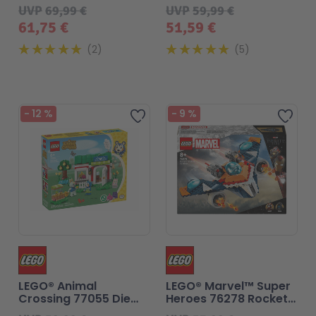
Helm
UVP
69,99 €
UVP
59,99 €
61,75 €
51,59 €
2
5
-
12
%
-
9
%
Zur Wunschliste hinzufü
Zur
LEGO® Animal
LEGO® Marvel™ Super
Crossing 77055 Die
Heroes 76278 Rockets
Schneiderei der
Raumschiff vs. Ronan