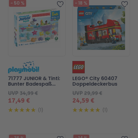
-
50
%
-
18
%
Zur Wunschliste hinzufü
Zur
71777 JUNIOR & Tinti:
LEGO® City 60407
Bunter Badespaß
Doppeldeckerbus
Adventskalender -
UVP
34,99 €
UVP
29,99 €
Playmobil
17,49 €
24,59 €
1
1