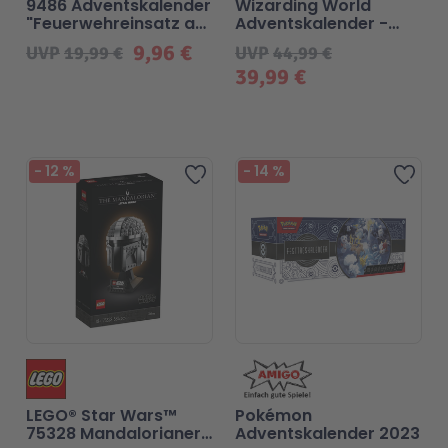
9486 Adventskalender
Wizarding World
"Feuerwehreinsatz auf
Adventskalender -
der Baustelle"
Harry Potter
Technic
Spiel-Ei
9,96 €
UVP
19,99 €
UVP
44,99 €
39,99 €
Aktion
-
12
%
-
14
%
Zur Wunschliste hinzufü
Zur
Seltene Artikel
LEGO® Blumen
LEGO® Star Wars™
Pokémon
75328 Mandalorianer
Adventskalender 2023