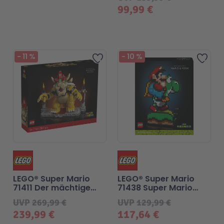
99,99 €
-
11
%
-
10
%
Zur Wunschliste hinzufü
Zur
LEGO® Super Mario
LEGO® Super Mario
71411 Der mächtige
71438 Super Mario
Bowser
World™: Mario & Yoshi
UVP
269,99 €
UVP
129,99 €
239,99 €
117,64 €