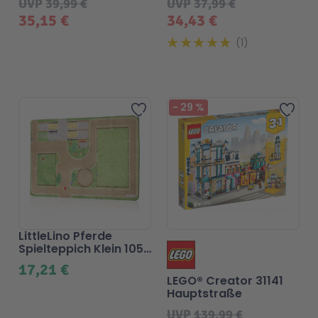
UVP
39,99 €
UVP
37,99 €
Schneiderschwestern
35,15 €
34,43 €
1
Beliebt
-
29
%
Zur Wunschliste hinzufü
Zur
LittleLino Pferde
Spielteppich Klein 105
x 168 cm
17,21 €
LEGO® Creator 31141
Hauptstraße
UVP
139,99 €