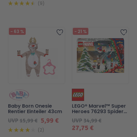
9
-
63
%
-
21
%
Zur Wunschliste hinzufü
Zur
Baby Born Onesie
LEGO® Marvel™ Super
Rentier Einteiler 43cm
Heroes 76293 Spider-
Man Adventskalender
5,99 €
UVP
15,99 €
UVP
34,99 €
2024
27,75 €
2