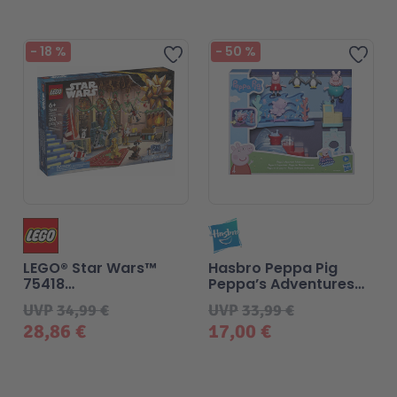
-
18
%
-
50
%
Zur Wunschliste hinzufü
Zur
LEGO® Star Wars™
Hasbro Peppa Pig
75418
Peppa’s Adventures
Adventskalender 2025
Peppa im
UVP
34,99 €
UVP
33,99 €
Meeresmuseum
28,86 €
17,00 €