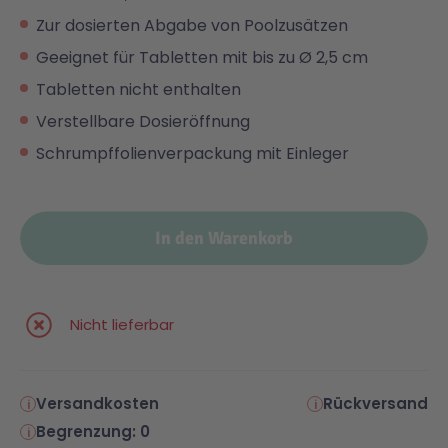
Zur dosierten Abgabe von Poolzusätzen
Malen & Zeichnen
Marvel™ Super Heroes
Knights
Geeignet für Tabletten mit bis zu Ø 2,5 cm
Tabletten nicht enthalten
Minecraft™
NOVELMORE
Verstellbare Dosieröffnung
Schrumpffolienverpackung mit Einleger
Minifiguren
Sports Action
In den Warenkorb
NINJAGO®
VW
Speed Champions
Wiltopia
Nicht lieferbar
Star Wars™
Aktion
Versandkosten
Rückversand
Super Mario
Cars
Begrenzung: 0