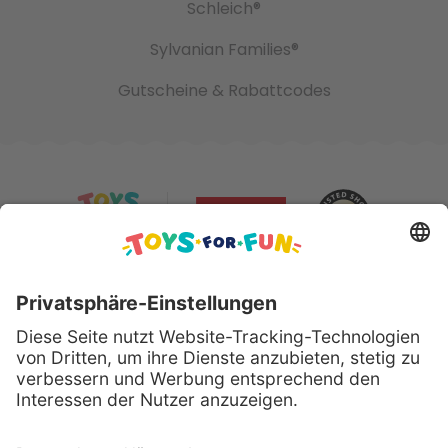
Schleich®
Sylvanian Families®
Gutscheine & Rabattcodes
Sicher bezahlen mit: