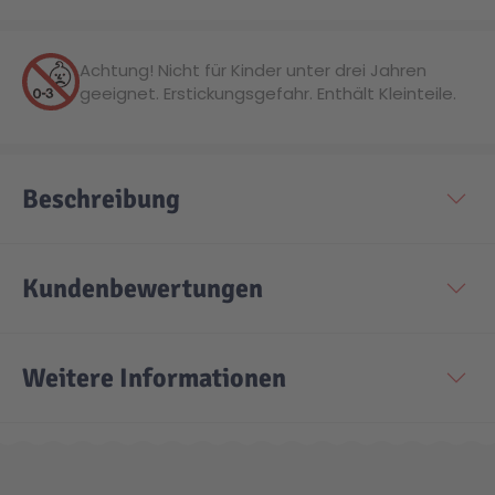
Technic
Spiel-Ei
Achtung! Nicht für Kinder unter drei Jahren
geeignet. Erstickungsgefahr. Enthält Kleinteile.
Aktion
Seltene Artikel
Beschreibung
LEGO® Blumen
Kundenbewertungen
Weitere Informationen