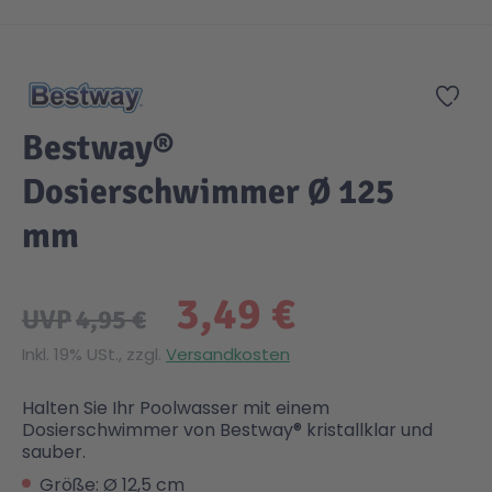
Zum Anfang der Bildgalerie springen
Gesundheit & Pflege
Kinder- & Jugendbücher
Kreativ Spielwaren
Creator
City Life
Zur
Sicherheit
Krimi / Thriller
Kuscheltiere
DC Comics™ Super Heroes
Country
Bestway®
Dosierschwimmer Ø 125
Liebesromane
Puppen & Puppenzubehör
Disney
Fairies
mm
Sachbücher / Wissen
Puzzle & Legespiele
DUPLO®
Family Fun
3,49 €
UVP
4,95 €
Zeit & Reise
Holzspielwaren
Friends
Figures
Inkl. 19% USt., zzgl.
Versandkosten
Elektronische Spielwaren
Jurassic World™
Fun Stars
Halten Sie Ihr Poolwasser mit einem
Dosierschwimmer von Bestway® kristallklar und
sauber.
Kreativ
Harry Potter™
Heroes
Größe: Ø 12,5 cm