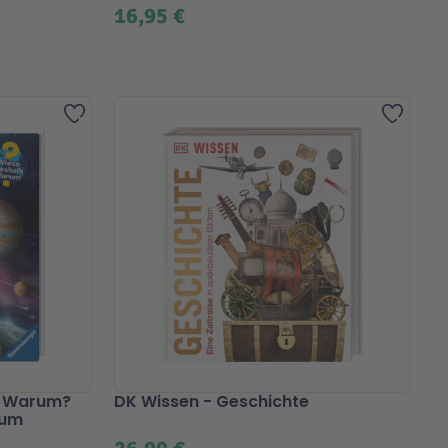
16,95 €
Zur Wunschliste hinzufügen
Zur Wu
? Warum?
DK Wissen - Geschichte
aum