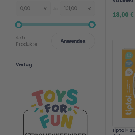
Visuelle
€
Bis
€
Von
18,00 €
476
Anwenden
Produkte
Verlag
tiptoi® 