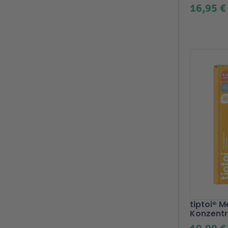
16,95 €
tiptoi® M
Konzent