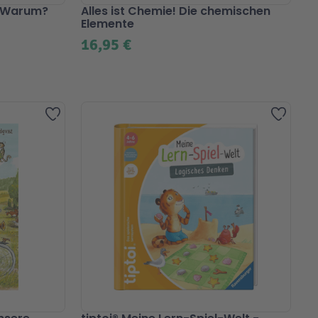
? Warum?
Alles ist Chemie! Die chemischen
Elemente
16,95 €
Zur Wunschliste hinzufügen
Zur Wu