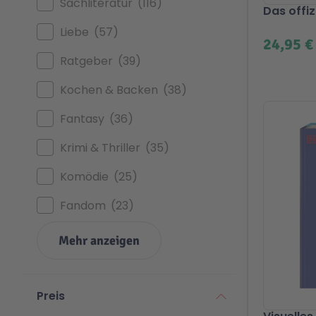
Sachliteratur
116
Das offiz
Liebe
57
24,95 €
Ratgeber
39
Kochen & Backen
38
Fantasy
36
Krimi & Thriller
35
Komödie
25
Fandom
23
Mehr anzeigen
Preis