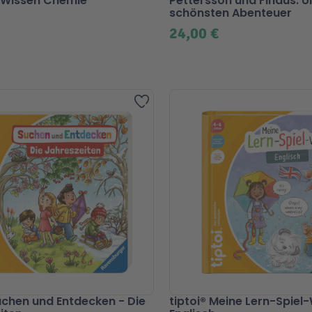
s Wissen Chemie
Pettersson und Findus. U
schönsten Abenteuer
24,00 €
Zur Wunschliste hinzufügen
Suchen und Entdecken - Die
tiptoi® Meine Lern-Spiel-