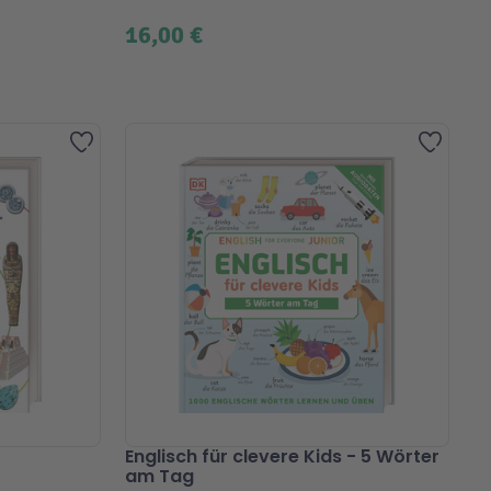
16,00 €
Zur Wunschliste hinzufügen
Zur Wu
Englisch für clevere Kids - 5 Wörter
am Tag