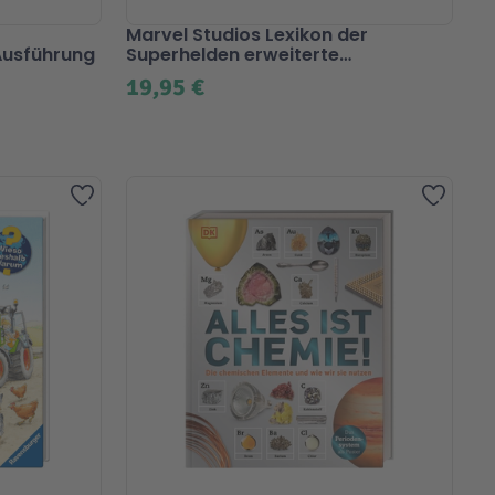
Marvel Studios Lexikon der
 Ausführung
Superhelden erweiterte
Jubiläumsausgabe
19,95 €
Zur Wunschliste hinzufügen
Zur Wu