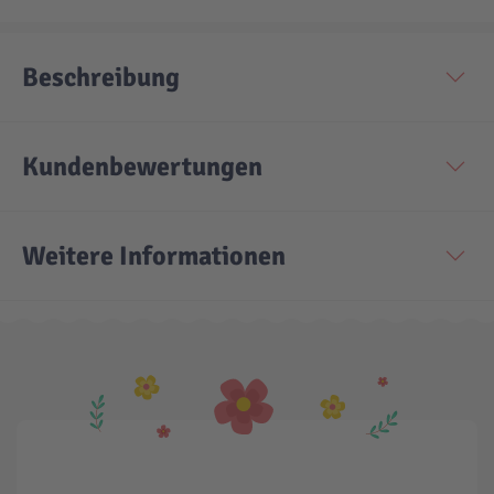
Technic
Spiel-Ei
Beschreibung
Aktion
Kundenbewertungen
Seltene Artikel
Weitere Informationen
LEGO® Blumen