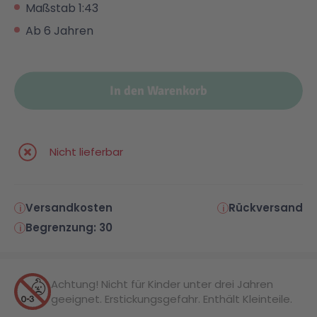
Maßstab 1:43
Ab 6 Jahren
Malen & Zeichnen
Marvel™ Super Heroes
Knights
Minecraft™
NOVELMORE
In den Warenkorb
Minifiguren
Sports Action
Nicht lieferbar
NINJAGO®
VW
Versandkosten
Rückversand
Speed Champions
Wiltopia
Begrenzung: 30
Star Wars™
Aktion
Achtung! Nicht für Kinder unter drei Jahren
geeignet. Erstickungsgefahr. Enthält Kleinteile.
Super Mario
Cars