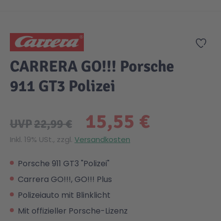
Zum Anfang der Bildgalerie springen
Gesundheit & Pflege
Kinder- & Jugendbücher
Kreativ Spielwaren
Creator
City Life
Zur
Sicherheit
Krimi / Thriller
Kuscheltiere
DC Comics™ Super Heroes
Country
CARRERA GO!!! Porsche
911 GT3 Polizei
Liebesromane
Puppen & Puppenzubehör
Disney
Fairies
15,55 €
Sachbücher / Wissen
Puzzle & Legespiele
DUPLO®
Family Fun
UVP
22,99 €
Inkl. 19% USt., zzgl.
Versandkosten
Zeit & Reise
Holzspielwaren
Friends
Figures
Porsche 911 GT3 "Polizei"
Carrera GO!!!, GO!!! Plus
Elektronische Spielwaren
Jurassic World™
Fun Stars
Polizeiauto mit Blinklicht
Mit offizieller Porsche-Lizenz
Kreativ
Harry Potter™
Heroes