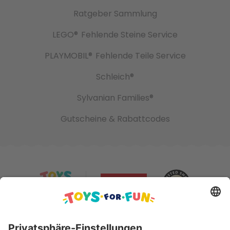
Ratgeber Sammlung
LEGO®
Fehlende Steine Service
PLAYMOBIL®
Fehlende Teile Service
Schleich®
Sylvanian Families®
Gutscheine & Rabattcodes