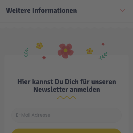
Weitere Informationen
Technic
Spiel-Ei
Aktion
Seltene Artikel
LEGO® Blumen
Hier kannst Du Dich für unseren
Newsletter anmelden
E-Mail Adresse