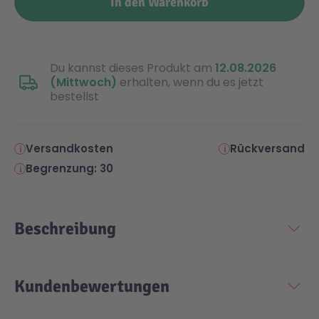
In den Warenkorb
Malen & Zeichnen
Marvel™ Super Heroes
Knights
Du kannst dieses Produkt am
12.08.2026
Minecraft™
NOVELMORE
(Mittwoch)
erhalten, wenn du es jetzt
bestellst
Minifiguren
Sports Action
Versandkosten
Rückversand
Begrenzung: 30
NINJAGO®
VW
Speed Champions
Wiltopia
Beschreibung
Star Wars™
Aktion
Kundenbewertungen
Super Mario
Cars