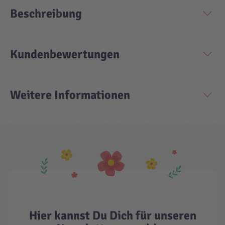
Beschreibung
Technic
Spiel-Ei
Kundenbewertungen
Aktion
Seltene Artikel
Weitere Informationen
LEGO® Blumen
Hier kannst Du Dich für unseren