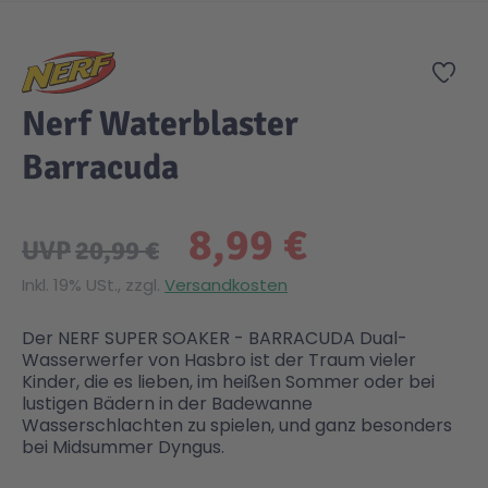
Zum Anfang der Bildgalerie springen
Gesundheit & Pflege
Kinder- & Jugendbücher
Kreativ Spielwaren
Creator
City Life
Zur
Nerf Waterblaster
Sicherheit
Krimi / Thriller
Kuscheltiere
DC Comics™ Super Heroes
Country
Barracuda
Liebesromane
Puppen & Puppenzubehör
Disney
Fairies
8,99 €
UVP
20,99 €
Sachbücher / Wissen
Puzzle & Legespiele
DUPLO®
Family Fun
Inkl. 19% USt., zzgl.
Versandkosten
Zeit & Reise
Holzspielwaren
Friends
Figures
Der NERF SUPER SOAKER - BARRACUDA Dual-
Wasserwerfer von Hasbro ist der Traum vieler
Kinder, die es lieben, im heißen Sommer oder bei
Elektronische Spielwaren
Jurassic World™
Fun Stars
lustigen Bädern in der Badewanne
Wasserschlachten zu spielen, und ganz besonders
bei Midsummer Dyngus.
Kreativ
Harry Potter™
Heroes