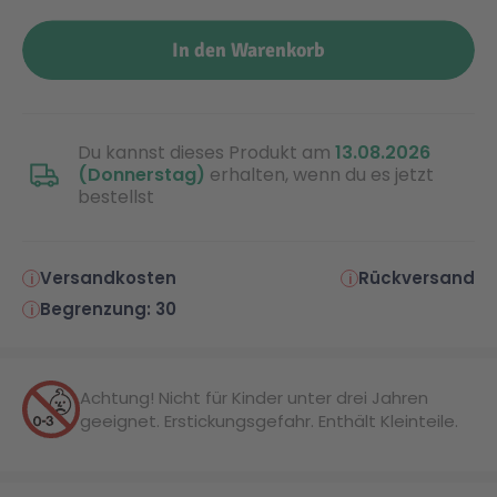
In den Warenkorb
Malen & Zeichnen
Marvel™ Super Heroes
Knights
Minecraft™
NOVELMORE
Du kannst dieses Produkt am
13.08.2026
(Donnerstag)
erhalten, wenn du es jetzt
Minifiguren
Sports Action
bestellst
NINJAGO®
VW
Versandkosten
Rückversand
Begrenzung: 30
Speed Champions
Wiltopia
Achtung! Nicht für Kinder unter drei Jahren
Star Wars™
Aktion
geeignet. Erstickungsgefahr. Enthält Kleinteile.
Super Mario
Cars