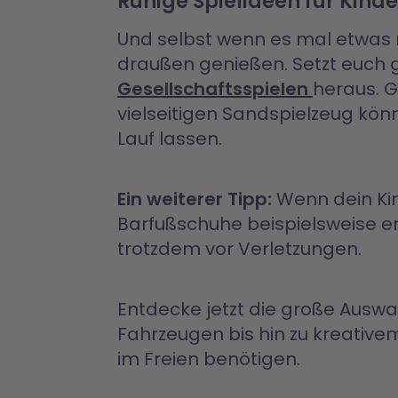
Ruhige Spielideen für Kinde
Und selbst wenn es mal etwas r
draußen genießen. Setzt euch 
Gesellschaftsspielen
heraus. G
vielseitigen Sandspielzeug kön
Lauf lassen.
Ein weiterer Tipp:
Wenn dein Kin
Barfußschuhe beispielsweise er
trotzdem vor Verletzungen.
Entdecke jetzt die große Ausw
Fahrzeugen bis hin zu kreative
im Freien benötigen.