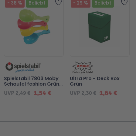
ügen
ur Wunschliste hinzufügen
Zur Wunschliste hinzufü
Zu
-
38
%
Beliebt
-
29
%
Beliebt
Spielstabil 7803 Moby
Ultra Pro - Deck Box
Schaufel fashion Grün
Grün
Pink Gelb oder Blau
1,54 €
1,64 €
UVP
2,49 €
UVP
2,30 €