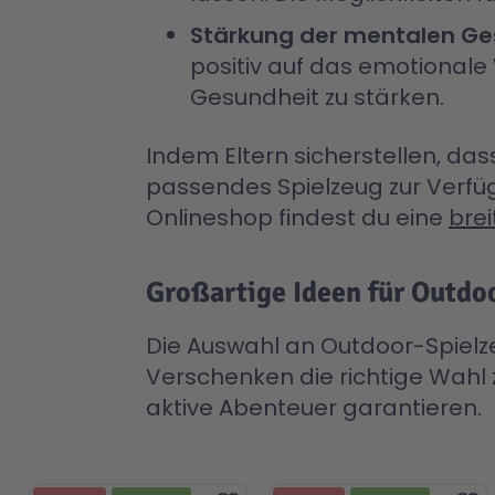
Stärkung der mentalen Ge
positiv auf das emotionale
Gesundheit zu stärken.
Indem Eltern sicherstellen, das
passendes Spielzeug zur Verfüg
Onlineshop findest du eine
brei
Großartige Ideen für Outdo
Die Auswahl an Outdoor-Spielzeu
Verschenken die richtige Wahl z
aktive Abenteuer garantieren.