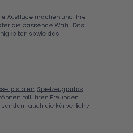
ne Ausflüge machen und ihre
oter die passende Wahl. Das
ähigkeiten sowie das
serpistolen
,
Spielzeugautos
 können mit ihren Freunden
, sondern auch die körperliche