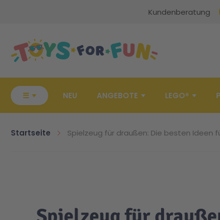
Kundenberatung
Zur Startseite
☰
NEU
ANGEBOTE
LEGO®
Startseite
Spielzeug für draußen: Die besten Ideen fü
Spielzeug für draußen