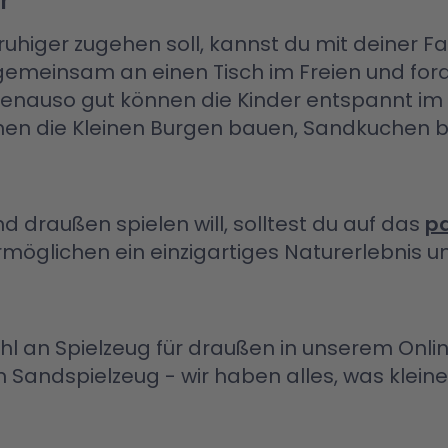
r
uhiger zugehen soll, kannst du mit deiner Fa
gemeinsam an einen Tisch im Freien und ford
enauso gut können die Kinder entspannt im 
nen die Kleinen Burgen bauen, Sandkuchen b
d draußen spielen will, solltest du auf das
p
möglichen ein einzigartiges Naturerlebnis u
ahl an Spielzeug für draußen in unserem Onl
m Sandspielzeug - wir haben alles, was klein