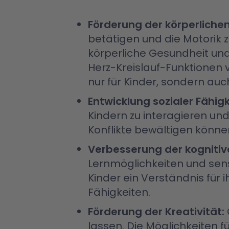
Förderung der körperliche
betätigen und die Motorik 
körperliche Gesundheit und 
Herz-Kreislauf-Funktionen v
nur für Kinder, sondern auc
Entwicklung sozialer Fähigk
Kindern zu interagieren und
Konflikte bewältigen können
Verbesserung der kognitiv
Lernmöglichkeiten und sen
Kinder ein Verständnis für
Fähigkeiten.
Förderung der Kreativität:
lassen. Die Möglichkeiten f