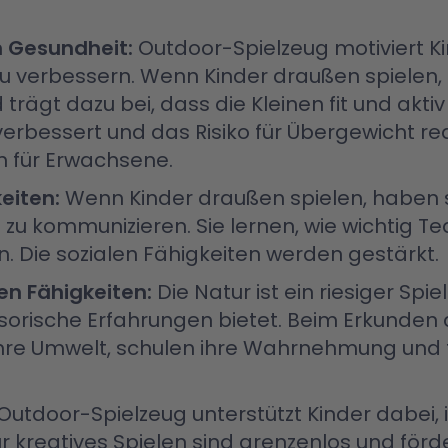
n Gesundheit:
Outdoor-Spielzeug motiviert Kin
zu verbessern. Wenn Kinder draußen spielen,
trägt dazu bei, dass die Kleinen fit und akt
erbessert und das Risiko für Übergewicht redu
h für Erwachsene.
eiten:
Wenn Kinder draußen spielen, haben s
 zu kommunizieren. Sie lernen, wie wichtig Te
. Die sozialen Fähigkeiten werden gestärkt.
en Fähigkeiten:
Die Natur ist ein riesiger Spi
sorische Erfahrungen bietet. Beim Erkunde
 ihre Umwelt, schulen ihre Wahrnehmung und t
Outdoor-Spielzeug unterstützt Kinder dabei, i
ür kreatives Spielen sind grenzenlos und förd