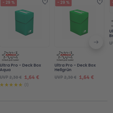
gen
r Wunschliste hinzufügen
Zur Wunschliste hinzufüg
Zur 
-
29
%
-
29
%
U
B
U
Ultra Pro - Deck Box
Ultra Pro - Deck Box
Aqua
Hellgrün
1,64 €
1,64 €
UVP
2,30 €
UVP
2,30 €
1