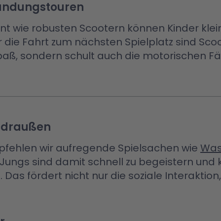
kundungstouren
t wie robusten Scootern können Kinder klei
die Fahrt zum nächsten Spielplatz sind Sco
paß, sondern schult auch die motorischen F
r draußen
fehlen wir aufregende Spielsachen wie
Was
 Jungs sind damit schnell zu begeistern und
as fördert nicht nur die soziale Interaktion