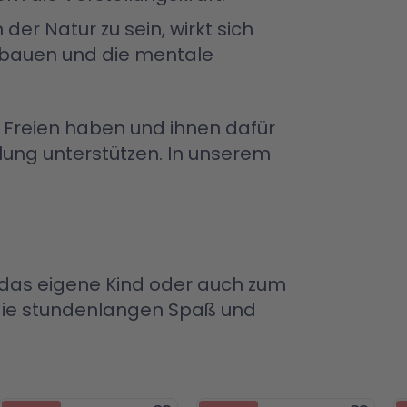
der Natur zu sein, wirkt sich
zubauen und die mentale
m Freien haben und ihnen dafür
klung unterstützen. In unserem
ür das eigene Kind oder auch zum
r, die stundenlangen Spaß und