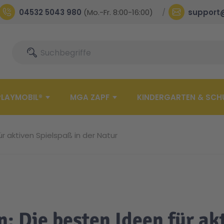
04532 5043 980
(Mo.-Fr. 8:00-16:00)
support
Suche
Suche
PLAYMOBIL®
MGA ZAPF
KINDERGARTEN & SCH
r aktiven Spielspaß in der Natur
: Die besten Ideen für ak