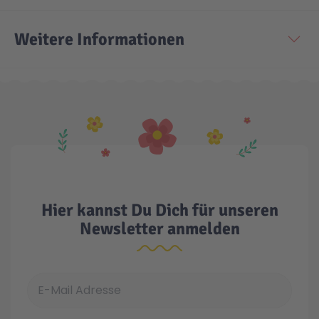
Technic
Spiel-Ei
Weitere Informationen
Aktion
Seltene Artikel
LEGO® Blumen
Hier kannst Du Dich für unseren
Newsletter anmelden
E-Mail Adresse