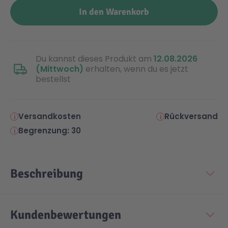
In den Warenkorb
Malen & Zeichnen
Marvel™ Super Heroes
Knights
Minecraft™
NOVELMORE
Du kannst dieses Produkt am
12.08.2026
(Mittwoch)
erhalten, wenn du es jetzt
bestellst
Minifiguren
Sports Action
Versandkosten
Rückversand
NINJAGO®
VW
Begrenzung: 30
Speed Champions
Wiltopia
Beschreibung
Star Wars™
Aktion
Kundenbewertungen
Super Mario
Cars