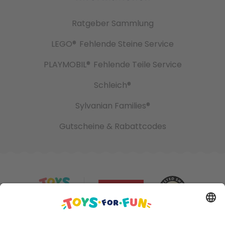
Ratgeber Sammlung
LEGO®
Fehlende Steine Service
PLAYMOBIL®
Fehlende Teile Service
Schleich®
Sylvanian Families®
Gutscheine & Rabattcodes