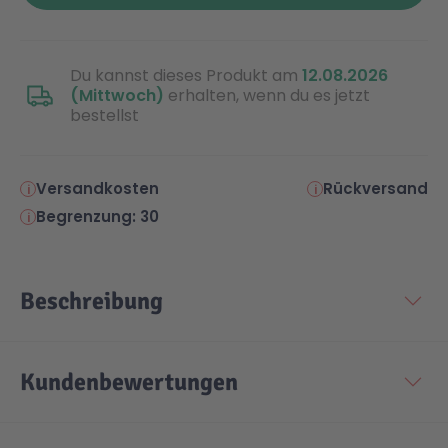
Malen & Zeichnen
Marvel™ Super Heroes
Knights
Du kannst dieses Produkt am
12.08.2026
(Mittwoch)
erhalten, wenn du es jetzt
Minecraft™
NOVELMORE
bestellst
Minifiguren
Sports Action
Versandkosten
Rückversand
Begrenzung: 30
NINJAGO®
VW
Beschreibung
Speed Champions
Wiltopia
Star Wars™
Aktion
Kundenbewertungen
Super Mario
Cars