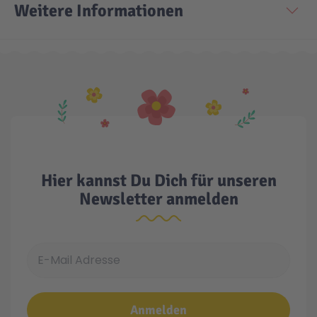
Weitere Informationen
Technic
Spiel-Ei
Aktion
Seltene Artikel
LEGO® Blumen
Hier kannst Du Dich für unseren
Newsletter anmelden
E-Mail Adresse
Anmelden