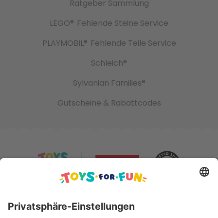
Ratgeber Sammlung
LEGO®
Fehlende Steine Service
PLAYMOBIL®
Fehlende Teile Service
Schleich®
Sylvanian Families®
Gutscheine & Rabattcodes
Sicher bezahlen mit: