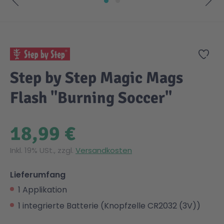
Zum Anfang der Bildgalerie springen
Zur
Step by Step Magic Mags
Flash "Burning Soccer"
18,99 €
Inkl. 19% USt., zzgl.
Versandkosten
Lieferumfang
1 Applikation
1 integrierte Batterie (Knopfzelle CR2032 (3V))