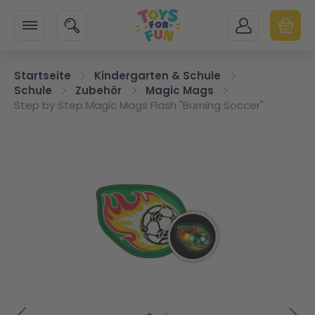
Zur Startseite
SUCHE
MEIN KONTO
WARENK
Minicart
Startseite
Kindergarten & Schule
Schule
Zubehör
Magic Mags
Step by Step Magic Mags Flash "Burning Soccer"
Zum Ende der Bildgalerie springen