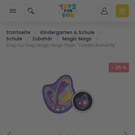
Zur Startseite
SUCHE
MEIN KONTO
WARENK
Minicart
Startseite
Kindergarten & Schule
Schule
Zubehör
Magic Mags
Step by Step Magic Mags Flash "Twinkle Butterfly"
Zum Ende der Bildgalerie springen
-
25
%