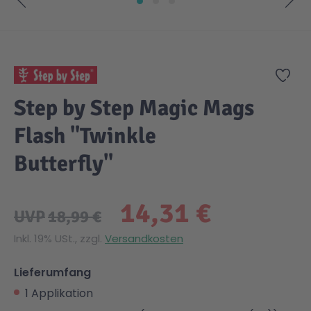
Zum Anfang der Bildgalerie springen
Zur
Step by Step Magic Mags
Flash "Twinkle
Butterfly"
14,31 €
UVP
18,99 €
Inkl. 19% USt., zzgl.
Versandkosten
Lieferumfang
1 Applikation