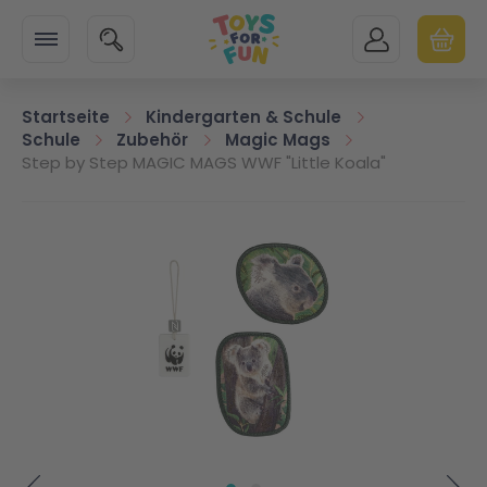
Zur Startseite
SUCHE
MEIN KONTO
WARENK
Minicart
Startseite
Kindergarten & Schule
Schule
Zubehör
Magic Mags
Step by Step MAGIC MAGS WWF "Little Koala"
Zum Ende der Bildgalerie springen