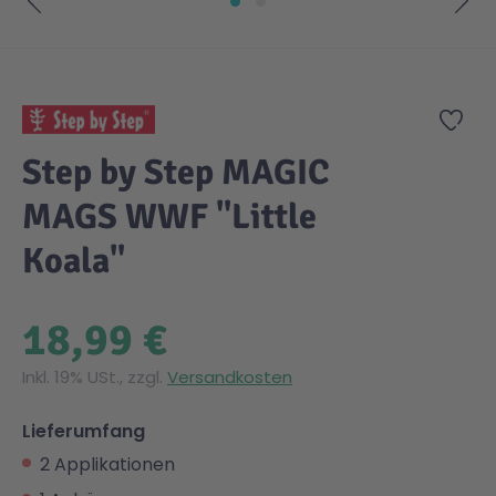
Zum Anfang der Bildgalerie springen
Zur
Step by Step MAGIC
MAGS WWF "Little
Koala"
18,99 €
Inkl. 19% USt., zzgl.
Versandkosten
Lieferumfang
2 Applikationen