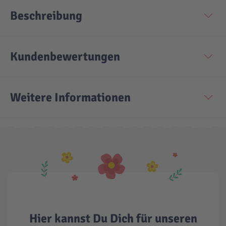
Beschreibung
Technic
Spiel-Ei
Kundenbewertungen
Aktion
Seltene Artikel
Weitere Informationen
LEGO® Blumen
Hier kannst Du Dich für unseren