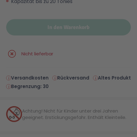
Kapazität bis zu 20 Tonies
Malen & Zeichnen
Marvel™ Super Heroes
Knights
In den Warenkorb
Minecraft™
NOVELMORE
Minifiguren
Sports Action
Nicht lieferbar
NINJAGO®
VW
Versandkosten
Rückversand
Altes Produkt
Begrenzung: 30
Speed Champions
Wiltopia
Achtung! Nicht für Kinder unter drei Jahren
Star Wars™
Aktion
geeignet. Erstickungsgefahr. Enthält Kleinteile.
Super Mario
Cars