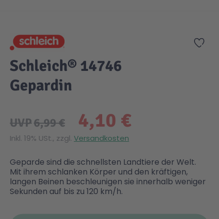
Zum Anfang der Bildgalerie springen
Gesundheit & Pflege
Kinder- & Jugendbücher
Kreativ Spielwaren
Creator
City Life
Zur
Sicherheit
Krimi / Thriller
Kuscheltiere
DC Comics™ Super Heroes
Country
Schleich® 14746
Gepardin
Liebesromane
Puppen & Puppenzubehör
Disney
Fairies
4,10 €
Sachbücher / Wissen
Puzzle & Legespiele
DUPLO®
Family Fun
UVP
6,99 €
Inkl. 19% USt., zzgl.
Versandkosten
Zeit & Reise
Holzspielwaren
Friends
Figures
Geparde sind die schnellsten Landtiere der Welt.
Mit ihrem schlanken Körper und den kräftigen,
Elektronische Spielwaren
Jurassic World™
Fun Stars
langen Beinen beschleunigen sie innerhalb weniger
Sekunden auf bis zu 120 km/h.
Kreativ
Harry Potter™
Heroes