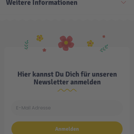
Weitere Informationen
Technic
Spiel-Ei
Aktion
Seltene Artikel
LEGO® Blumen
Hier kannst Du Dich für unseren
Newsletter anmelden
E-Mail Adresse
Anmelden