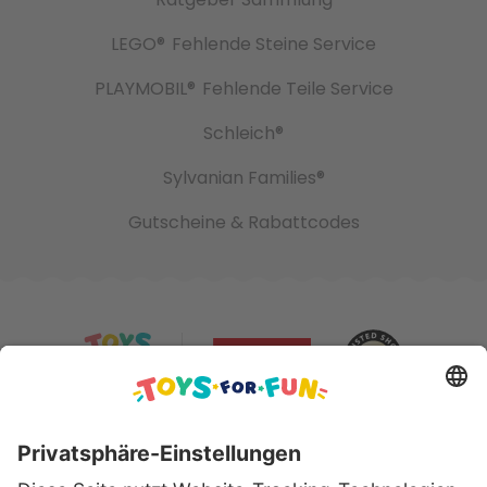
LEGO®
Fehlende Steine Service
PLAYMOBIL®
Fehlende Teile Service
Schleich®
Sylvanian Families®
Gutscheine & Rabattcodes
Sicher bezahlen mit: