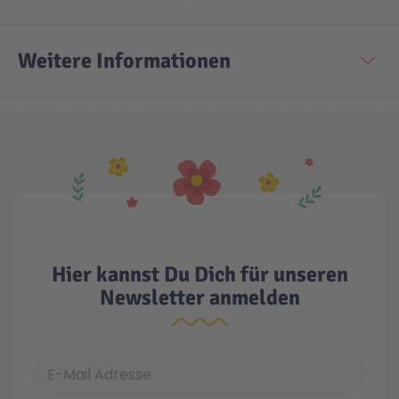
Technic
Spiel-Ei
Weitere Informationen
Aktion
Seltene Artikel
LEGO® Blumen
Hier kannst Du Dich für unseren
Newsletter anmelden
E-Mail Adresse