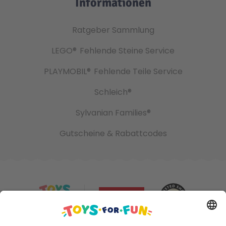
Informationen
Ratgeber Sammlung
LEGO®
Fehlende Steine Service
PLAYMOBIL®
Fehlende Teile Service
Schleich®
Sylvanian Families®
Gutscheine & Rabattcodes