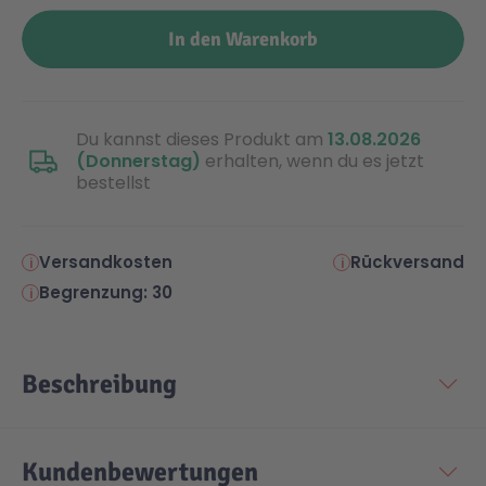
In den Warenkorb
Malen & Zeichnen
Marvel™ Super Heroes
Knights
Minecraft™
NOVELMORE
Du kannst dieses Produkt am
13.08.2026
(Donnerstag)
erhalten, wenn du es jetzt
bestellst
Minifiguren
Sports Action
NINJAGO®
VW
Versandkosten
Rückversand
Begrenzung: 30
Speed Champions
Wiltopia
Beschreibung
Star Wars™
Aktion
Super Mario
Cars
Kundenbewertungen