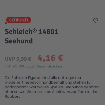
Zum Anfang der Bildgalerie springen
Gesundheit & Pflege
Kinder- & Jugendbücher
Kreativ Spielwaren
Creator
City Life
Zur
Sicherheit
Krimi / Thriller
Kuscheltiere
DC Comics™ Super Heroes
Country
Schleich® 14801
Seehund
Liebesromane
Puppen & Puppenzubehör
Disney
Fairies
4,16 €
Sachbücher / Wissen
Puzzle & Legespiele
DUPLO®
Family Fun
UVP
5,99 €
Inkl. 19% USt., zzgl.
Versandkosten
Zeit & Reise
Holzspielwaren
Friends
Figures
Die Schleich Figuren sind alle detailgetreu
modelliert, liebevoll handbemalt und stehen für
Elektronische Spielwaren
Jurassic World™
Fun Stars
pädagogisch wertvolles Spielen. Seehunde gehören
ebenso wie Walrosse und Seelöwen zur Familie der
Robben.
Kreativ
Harry Potter™
Heroes