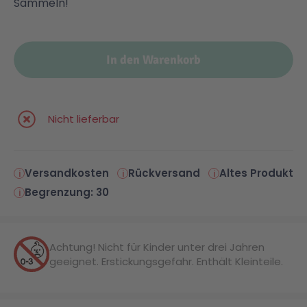
Sammeln!
Malen & Zeichnen
Marvel™ Super Heroes
Knights
In den Warenkorb
Minecraft™
NOVELMORE
Nicht lieferbar
Minifiguren
Sports Action
NINJAGO®
VW
Versandkosten
Rückversand
Altes Produkt
Begrenzung: 30
Speed Champions
Wiltopia
Achtung! Nicht für Kinder unter drei Jahren
Star Wars™
Aktion
geeignet. Erstickungsgefahr. Enthält Kleinteile.
Super Mario
Cars