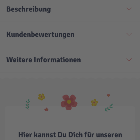
Beschreibung
Technic
Spiel-Ei
Kundenbewertungen
Aktion
Seltene Artikel
Weitere Informationen
LEGO® Blumen
Hier kannst Du Dich für unseren