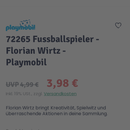
Zum Anfang der Bildgalerie springen
Zur
72265 Fussballspieler -
Florian Wirtz -
Playmobil
3,98 €
UVP
4,99 €
Inkl. 19% USt., zzgl.
Versandkosten
Florian Wirtz bringt Kreativität, Spielwitz und
überraschende Aktionen in deine Sammlung.