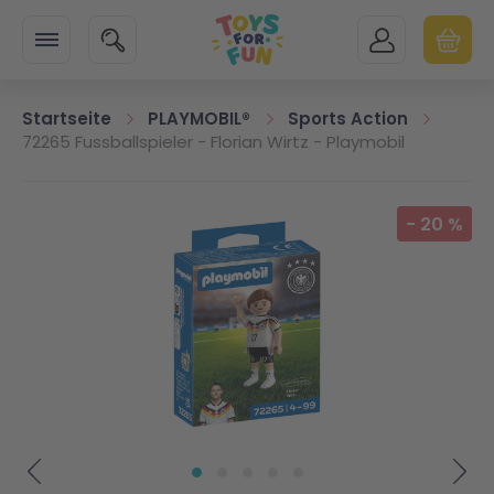
Zur Startseite
SUCHE
MEIN KONTO
WARENK
Minicart
Startseite
PLAYMOBIL®
Sports Action
72265 Fussballspieler - Florian Wirtz - Playmobil
Zum Ende der Bildgalerie springen
-
20
%