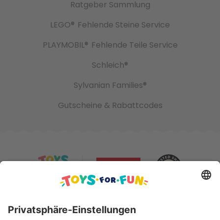
Ratgeber Sammlung
LEGO®
Fehlende Steine Service
PLAYMOBIL®
Fehlende Teile Service
Schleich®
Sylvanian Families®
Gutscheine & Rabattcodes
Sicher bezahlen mit: