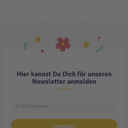
Malen & Zeichnen
Marvel™ Super Heroes
Knights
Minecraft™
NOVELMORE
Minifiguren
Sports Action
NINJAGO®
VW
Hier kannst Du Dich für unseren
Newsletter anmelden
Speed Champions
Wiltopia
E-Mail Adresse
Star Wars™
Aktion
Super Mario
Cars
Anmelden