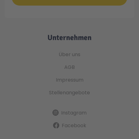
Technic
Spiel-Ei
Aktion
Unternehmen
Seltene Artikel
Über uns
AGB
LEGO® Blumen
Impressum
Stellenangebote
Instagram
Facebook